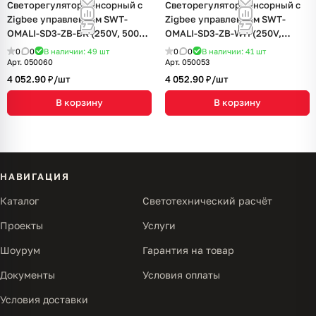
Светорегулятор сенсорный с
Светорегулятор сенсорный с
Zigbee управлением SWT-
Zigbee управлением SWT-
OMALI-SD3-ZB-BK (250V, 500W)
OMALI-SD3-ZB-WH (250V,
(Arlight, Стекло)
500W) (Arlight, Стекло)
0
0
В наличии: 49
шт
0
0
В наличии: 41
шт
Арт.
050060
Арт.
050053
4 052.90 ₽/
шт
4 052.90 ₽/
шт
В корзину
В корзину
НАВИГАЦИЯ
Каталог
Светотехнический расчёт
Проекты
Услуги
Шоурум
Гарантия на товар
Документы
Условия оплаты
Условия доставки