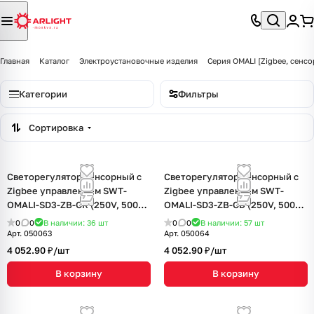
Главная
Каталог
Электроустановочные изделия
Серия OMALI [Zigbee, сенсо
Категории
Фильтры
Сортировка
Светорегулятор сенсорный с
Светорегулятор сенсорный с
Zigbee управлением SWT-
Zigbee управлением SWT-
OMALI-SD3-ZB-GR (250V, 500W)
OMALI-SD3-ZB-GD (250V, 500W)
(Arlight, Стекло)
(Arlight, Стекло)
0
0
В наличии: 36
шт
0
0
В наличии: 57
шт
Арт.
050063
Арт.
050064
4 052.90 ₽/
шт
4 052.90 ₽/
шт
В корзину
В корзину