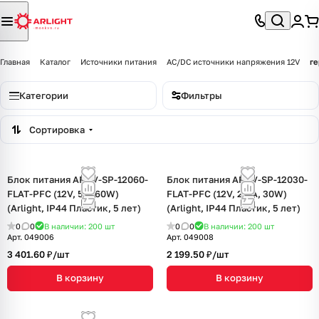
Главная
Каталог
Источники питания
AC/DC источники напряжения 12V
ге
Категории
Фильтры
Сортировка
Блок питания ARPV-SP-12060-
Блок питания ARPV-SP-12030-
FLAT-PFC (12V, 5A, 60W)
FLAT-PFC (12V, 2.5A, 30W)
(Arlight, IP44 Пластик, 5 лет)
(Arlight, IP44 Пластик, 5 лет)
0
0
В наличии: 200
шт
0
0
В наличии: 200
шт
Арт.
049006
Арт.
049008
3 401.60 ₽/
шт
2 199.50 ₽/
шт
В корзину
В корзину