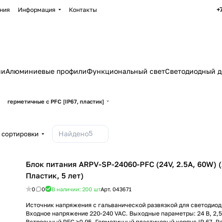
+
ния
Информация
Контакты
ии
Алюминиевые профили
Функциональный свет
Светодиодный д
герметичные с PFC [IP67, пластик]
5
Найдено
 сортировки
Блок питания ARPV-SP-24060-PFC (24V, 2.5A, 60W) (A
Пластик, 5 лет)
0
0
В наличии: 200
шт
Арт.
043671
Источник напряжения с гальванической развязкой для светодиод
Входное напряжение 220-240 VAC. Выходные параметры: 24 В, 2,5 
Встроенный PFC >0.95. Герметичный пластиковый корпус IP 67. 