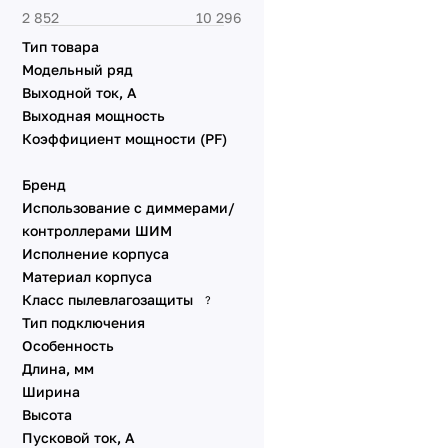
питания
Световые указатели
Тип товара
Комплектующие для
Модельный ряд
монтажа
Выходной ток, А
Электрокарнизы с
Выходная мощность
моторами
Коэффициент мощности (PF)
Электрокарнизы с
моторами
Бренд
Использование с диммерами/
контроллерами ШИМ
Исполнение корпуса
Материал корпуса
Класс пылевлагозащиты
?
Тип подключения
Особенность
Длина, мм
Ширина
Высота
Пусковой ток, А