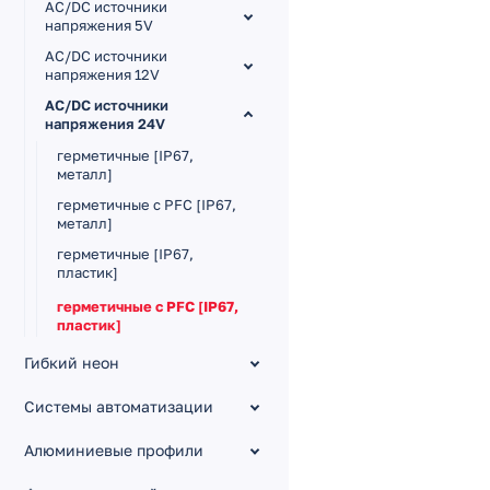
AC/DC источники
напряжения 5V
AC/DC источники
напряжения 12V
AC/DC источники
напряжения 24V
герметичные [IP67,
металл]
герметичные с PFC [IP67,
металл]
герметичные [IP67,
пластик]
герметичные с PFC [IP67,
пластик]
герметичные с PFC [IP44,
Гибкий неон
пластик]
Системы автоматизации
в защитном кожухе [IP20,
металл]
Алюминиевые профили
в защ. кожухе с PFC [IP20,
металл]