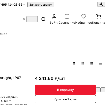
7 495 414-23-36
Заказать звонок
Войти
Сравнение
Избранное
Корзина
екор
rlight, IP67
4 241.60 ₽/
шт
В корзину
ных изделий.
Купить в 1 клик
А, 60Вт.
Рабочая температура