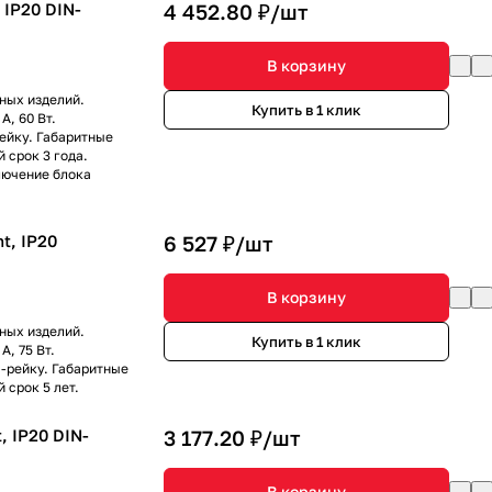
 IP20 DIN-
4 452.80 ₽/
шт
В корзину
ных изделий.
Купить в 1 клик
А, 60 Вт.
ейку. Габаритные
 срок 3 года.
лючение блока
t, IP20
6 527 ₽/
шт
В корзину
ных изделий.
Купить в 1 клик
, 75 Вт.
N-рейку. Габаритные
 срок 5 лет.
, IP20 DIN-
3 177.20 ₽/
шт
В корзину