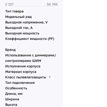
питания
Световые указатели
Тип товара
Комплектующие для
Модельный ряд
монтажа
Выходное напряжение, V
Электрокарнизы с
Выходной ток, А
моторами
Выходная мощность
Электрокарнизы с
Коэффициент мощности (PF)
моторами
Бренд
Использование с диммерами/
контроллерами ШИМ
Исполнение корпуса
Материал корпуса
Класс пылевлагозащиты
?
Тип подключения
Особенность
Длина, мм
Ширина
Высота