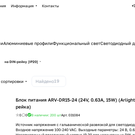
+
ния
Информация
Контакты
ии
Алюминиевые профили
Функциональный свет
Светодиодный д
на DIN-рейку [IP20]
19
Найдено
 сортировки
Блок питания ARV-DR15-24 (24V, 0.63A, 15W) (Arlight
рейка)
0
0
В наличии: 200
шт
Арт.
031084
Источник напряжения с гальванической развязкой для светодиод
Входное напряжение 100-240 VAC. Выходные параметры: 24 В, 0.62
Негерметичный пластиковый корпус IP 20 для установки на DIN-р