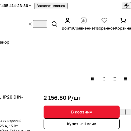
7 495 414-23-36
Заказать звонок
Войти
Сравнение
Избранное
Корзина
екор
, IP20 DIN-
2 156.80 ₽/
шт
В корзину
ных изделий.
Купить в 1 клик
5 А, 15 Вт.
ейку. Габаритные