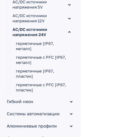
AC/DC источники
напряжения 5V
AC/DC источники
напряжения 12V
AC/DC источники
напряжения 24V
герметичные [IP67,
металл]
герметичные с PFC [IP67,
металл]
герметичные [IP67,
пластик]
герметичные с PFC [IP67,
пластик]
герметичные с PFC [IP44,
Гибкий неон
пластик]
в защитном кожухе [IP20,
Системы автоматизации
металл]
Алюминиевые профили
в защ. кожухе с PFC [IP20,
металл]