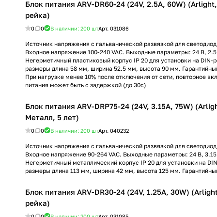
Блок питания ARV-DR60-24 (24V, 2.5A, 60W) (Arlight,
рейка)
0
0
В наличии: 200
шт
Арт.
031086
Источник напряжения с гальванической развязкой для светодиод
Входное напряжение 100-240 VAC. Выходные параметры: 24 В, 2.5 
Негерметичный пластиковый корпус IP 20 для установки на DIN-р
размеры длина 58 мм, ширина 52.5 мм, высота 90 мм. Гарантийный
При нагрузке менее 10% после отключения от сети, повторное вк
питания может быть с задержкой (до 30с)
Блок питания ARV-DRP75-24 (24V, 3.15A, 75W) (Arligh
Металл, 5 лет)
0
0
В наличии: 200
шт
Арт.
040232
Источник напряжения с гальванической развязкой для светодиод
Входное напряжение 90-264 VAC. Выходные параметры: 24 В, 3.15 А
Негерметичный металлический корпус IP 20 для установки на DI
размеры длина 113 мм, ширина 42 мм, высота 125 мм. Гарантийный
Блок питания ARV-DR30-24 (24V, 1.25A, 30W) (Arlight
рейка)
0
0
В наличии: 200
шт
Арт.
031085