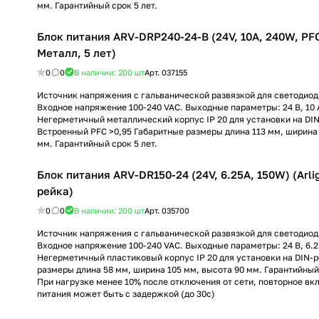
мм. Гарантийный срок 5 лет.
Блок питания ARV-DRP240-24-B (24V, 10A, 240W, PFC)
Металл, 5 лет)
0
0
В наличии: 200
шт
Арт.
037155
Источник напряжения с гальванической развязкой для светодиод
Входное напряжение 100-240 VAC. Выходные параметры: 24 В, 10 А
Негерметичный металлический корпус IP 20 для установки на DIN
Встроенный PFC >0,95 Габаритные размеры длина 113 мм, ширина 
мм. Гарантийный срок 5 лет.
Блок питания ARV-DR150-24 (24V, 6.25A, 150W) (Arlig
рейка)
0
0
В наличии: 200
шт
Арт.
035700
Источник напряжения с гальванической развязкой для светодиод
Входное напряжение 100-240 VAC. Выходные параметры: 24 В, 6.25
Негерметичный пластиковый корпус IP 20 для установки на DIN-р
размеры длина 58 мм, ширина 105 мм, высота 90 мм. Гарантийный 
При нагрузке менее 10% после отключения от сети, повторное вк
питания может быть с задержкой (до 30с)