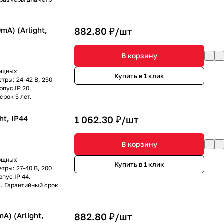
A) (Arlight,
882.80 ₽/
шт
В корзину
мощных
Купить в 1 клик
тры: 24-42 В, 250
пус IP 20.
рок 5 лет.
ht, IP44
1 062.30 ₽/
шт
В корзину
мощных
Купить в 1 клик
тры: 27-40 В, 200
пус IP 44.
. Гарантийный срок
A) (Arlight,
882.80 ₽/
шт