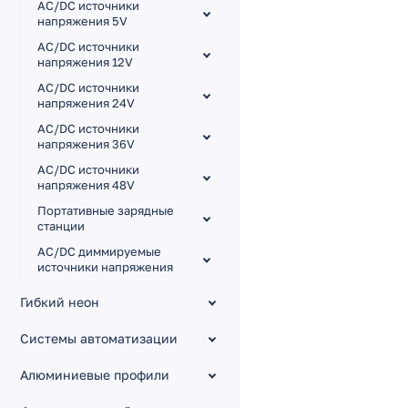
AC/DC источники
напряжения 5V
AC/DC источники
напряжения 12V
AC/DC источники
напряжения 24V
AC/DC источники
напряжения 36V
AC/DC источники
напряжения 48V
Портативные зарядные
станции
AC/DC диммируемые
источники напряжения
AC/DC регулируемые
Гибкий неон
источники напряжения
AC/DC источники тока
Системы автоматизации
[для мощных
светодиодов]
Алюминиевые профили
Герметичные [IP65-67,
металл]