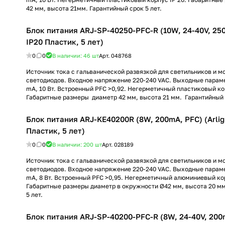
42 мм, высота 21мм. Гарантийный срок 5 лет.
Блок питания ARJ-SP-40250-PFC-R (10W, 24-40V, 250m
IP20 Пластик, 5 лет)
0
0
В наличии: 46
шт
Арт.
048768
Источник тока с гальванической развязкой для светильников и 
светодиодов. Входное напряжение 220-240 VAC. Выходные параме
mА, 10 Вт. Встроенный PFC >0,92. Негерметичный пластиковый кор
Габаритные размеры диаметр 42 мм, высота 21 мм. Гарантийный с
Блок питания ARJ-KE40200R (8W, 200mA, PFC) (Arlig
Пластик, 5 лет)
0
0
В наличии: 200
шт
Арт.
028189
Источник тока с гальванической развязкой для светильников и 
светодиодов. Входное напряжение 220-240 VAC. Выходные параме
mА, 8 Вт. Встроенный PFC >0,95. Негерметичный алюминиевый кор
Габаритные размеры диаметр в окружности Ø42 мм, высота 20 мм
5 лет.
Блок питания ARJ-SP-40200-PFC-R (8W, 24-40V, 200m