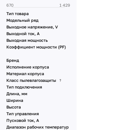
питания
Световые указатели
Тип товара
Комплектующие для
Модельный ряд
монтажа
Выходное напряжение, V
Электрокарнизы с
Выходной ток, А
моторами
Выходная мощность
Электрокарнизы с
Коэффициент мощности (PF)
моторами
Бренд
Исполнение корпуса
Материал корпуса
Класс пылевлагозащиты
?
Тип подключения
Длина, мм
Ширина
Высота
Тип управления
Пусковой ток, А
Диапазон рабочих температур