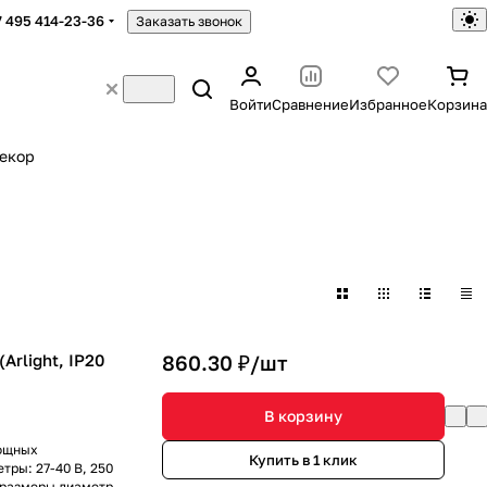
7 495 414-23-36
Заказать звонок
Войти
Сравнение
Избранное
Корзина
екор
Arlight, IP20
860.30 ₽/
шт
В корзину
мощных
Купить в 1 клик
тры: 27-40 В, 250
е размеры диаметр