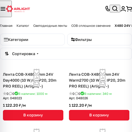
Главная
Каталог
Светодиодные ленты
COB сплошное свечение
X480 24V 
Категории
Фильтры
Сортировка
Лента COB-X480-8mm 24V
Лента COB-X480-8mm 24V
Day4000 (10 W/m, IP20, 20m
Warm2700 (10 W/m, IP20, 20m
PRO REEL) (Arlight, -)
PRO REEL) (Arlight, -)
0
0
В наличии: 1000
м
0
0
В наличии: 340
м
Арт.
048023
Арт.
048026
1 122.20 ₽/
м
1 122.20 ₽/
м
В корзину
В корзину