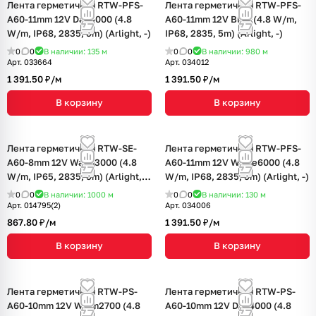
Лента герметичная RTW-PFS-
Лента герметичная RTW-PFS-
A60-11mm 12V Day4000 (4.8
A60-11mm 12V Blue (4.8 W/m,
W/m, IP68, 2835, 5m) (Arlight, -)
IP68, 2835, 5m) (Arlight, -)
0
0
В наличии: 135
м
0
0
В наличии: 980
м
Арт.
033664
Арт.
034012
1 391.50 ₽/
м
1 391.50 ₽/
м
В корзину
В корзину
Лента герметичная RTW-SE-
Лента герметичная RTW-PFS-
A60-8mm 12V Warm3000 (4.8
A60-11mm 12V White6000 (4.8
W/m, IP65, 2835, 5m) (Arlight,
W/m, IP68, 2835, 5m) (Arlight, -)
4.8 Вт/м, IP65)
0
0
В наличии: 1000
м
0
0
В наличии: 130
м
Арт.
014795(2)
Арт.
034006
867.80 ₽/
м
1 391.50 ₽/
м
В корзину
В корзину
Лента герметичная RTW-PS-
Лента герметичная RTW-PS-
A60-10mm 12V Warm2700 (4.8
A60-10mm 12V Day4000 (4.8