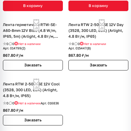
В корзину
В корзину
Лента герметичная RTW-SE-
Лента RTW 2-5000SE 12V Day
A60-8mm 12V Blue (4.8 W/m,
(3528, 300 LED, LUX) (Arlight,
IP65, 5m) (Arlight, 4.8 Вт/м,
4.8 Вт/м, IP65)
IP65)
0
0
Нет в наличии
0
0
Нет в наличии
Арт.
014799(2)
Арт.
015447(B)
867.80 ₽/
м
867.80 ₽/
м
Заказать
Заказать
Лента RTW 2-5000SE 12V Cool
(3528, 300 LED, LUX) (Arlight,
4.8 Вт/м, IP65)
0
0
Нет в наличии
Арт.
016836
867.80 ₽/
м
Заказать