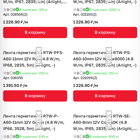
W/m, IP67, 2835, 5m) (Arlight,
W/m, IP67, 2835, 5m) (Arlight, -)
4.8 Вт/м, IP67)
0
0
В наличии: 315
м
0
0
В наличии: 1000
м
Арт.
028506(2)
Арт.
021100(2)
1 226.90 ₽/
м
1 226.90 ₽/
м
В корзину
В корзину
Лента герметичная RTW-PFS-
Лента герметичная RTW-PS-
A60-11mm 12V Red (4.8 W/m,
A60-10mm 12V White6000 (4.8
IP68, 2835, 5m) (Arlight, -)
W/m, IP67, 2835, 5m) (Arlight, -)
0
0
В наличии: 450
м
0
0
В наличии: 510
м
Арт.
036055
Арт.
021099(2)
1 391.50 ₽/
м
1 226.90 ₽/
м
В корзину
В корзину
Лента герметичная RTW-P-
Лента герметичная RTW-SE-
A60-11mm 12V Green (4.8 W/m,
A60-8mm 12V Cool 10K (4.8
IP66, 3528, 5m) (Arlight, -)
W/m, IP65, 2835, 5m) (Arlight,
4.8 Вт/м, IP65)
0
0
В наличии: 695
м
0
0
В наличии: 895
м