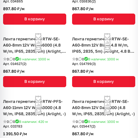
Арт.
034865
Арт.
016836(2)
897.80 ₽/
м
867.80 ₽/
м
В корзину
В корзину
Лента герметичная RTW-SE-
Лента герметичная RTW-SE-
A60-8mm 12V White6000 (4.8
A60-8mm 12V Blue (4.8 W/m,
W/m, IP65, 2835, 5m) (Arlight,
IP65, 2835, 5m) (Arlight, 4.8 Вт/
4.8 Вт/м, IP65)
м, IP65)
0
0
В наличии: 1000
м
0
0
В наличии: 1000
м
Арт.
014627(2)
Арт.
014799(3)
867.80 ₽/
м
867.80 ₽/
м
В корзину
В корзину
Лента герметичная RTW-PFS-
Лента герметичная RTW-SE-
A60-11mm 12V Warm3000 (4.8
A60-8mm 12V Day4000 (4.8
W/m, IP68, 2835, 5m) (Arlight, -)
W/m, IP65, 2835, 5m) (Arlight, -)
0
0
В наличии: 420
м
0
0
В наличии: 1000
м
Арт.
033783
Арт.
015447(2)
1 391.50 ₽/
м
867.80 ₽/
м