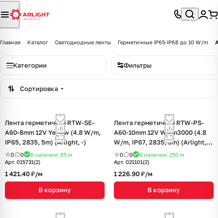
Главная
Каталог
Светодиодные ленты
Герметичные IP65-IP68 до 10 W/m
Категории
Фильтры
Сортировка
Лента герметичная RTW-SE-
Лента герметичная RTW-PS-
A60-8mm 12V Yellow (4.8 W/m,
A60-10mm 12V Warm3000 (4.8
IP65, 2835, 5m) (Arlight, -)
W/m, IP67, 2835, 5m) (Arlight,
4.8 Вт/м, IP67)
0
0
В наличии: 85
м
0
0
В наличии: 250
м
Арт.
015731(2)
Арт.
021101(2)
1 421.40 ₽/
м
1 226.90 ₽/
м
В корзину
В корзину