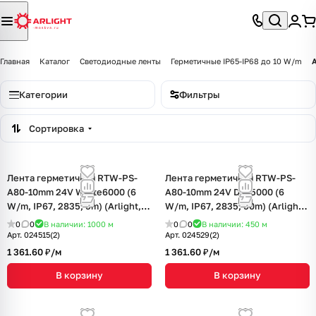
Главная
Каталог
Светодиодные ленты
Герметичные IP65-IP68 до 10 W/m
Категории
Фильтры
Сортировка
Лента герметичная RTW-PS-
Лента герметичная RTW-PS-
A80-10mm 24V White6000 (6
A80-10mm 24V Day5000 (6
W/m, IP67, 2835, 5m) (Arlight, 6
W/m, IP67, 2835, 50m) (Arlight,
Вт/м, IP67)
-)
0
0
В наличии: 1000
м
0
0
В наличии: 450
м
Арт.
024515(2)
Арт.
024529(2)
1 361.60 ₽/
м
1 361.60 ₽/
м
В корзину
В корзину