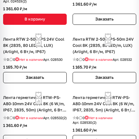
Арт.
024519(2)
1 361.60 ₽/
м
1 361.60 ₽/
м
В корзину
Заказать
Лента RTW 2-5000PS 24V Cool
Лента RTW 2-5000PS-50m 24V
8K (2835, 80 LED/m, LUX)
Cool 8K (2835, 80 LED/m, LUX)
(Arlight, 6 Вт/м, IP67)
(Arlight, 6 Вт/м, IP67)
0
0
Нет в наличии
Арт.
028530
0
0
Нет в наличии
Арт.
028532
1 165.70 ₽/
м
1 165.70 ₽/
м
Заказать
Заказать
Лента герметичная RTW-PS-
Лента герметичная RTW-PS-
A80-10mm 24V Cool 8K (6 W/m,
A80-10mm 24V Cool 8K (6 W/m,
IP67, 2835, 50m) (Arlight, 6 Вт/
IP67, 2835, 5m) (Arlight, 6 Вт/м,
м, IP67)
IP67)
0
0
Нет в наличии
Арт.
028532(2)
0
0
Нет в наличии
Арт.
028530(2)
1 361.60 ₽/
м
1 361.60 ₽/
м