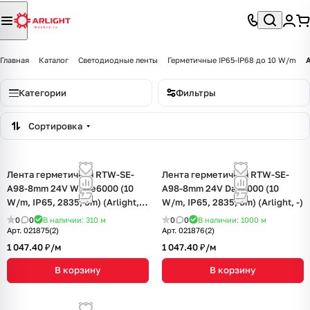
Главная
Каталог
Светодиодные ленты
Герметичные IP65-IP68 до 10 W/m
Категории
Фильтры
Сортировка
Лента герметичная RTW-SE-
Лента герметичная RTW-SE-
A98-8mm 24V White6000 (10
A98-8mm 24V Day4000 (10
W/m, IP65, 2835, 5m) (Arlight,
W/m, IP65, 2835, 5m) (Arlight, -)
10 Вт/м, IP65)
0
0
В наличии: 310
м
0
0
В наличии: 1000
м
Арт.
021875(2)
Арт.
021876(2)
1 047.40 ₽/
м
1 047.40 ₽/
м
В корзину
В корзину