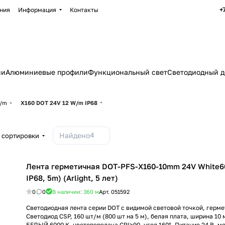
+
ния
Информация
Контакты
ии
Алюминиевые профили
Функциональный свет
Светодиодный д
W/m
X160 DOT 24V 12 W/m IP68
4
Найдено
 сортировки
Лента герметичная DOT-PFS-X160-10mm 24V White6
IP68, 5m) (Arlight, 5 лет)
0
0
В наличии: 360
м
Арт.
051592
Светодиодная лента серии DOT с видимой световой точкой, гермет
Светодиод CSP, 160 шт/м (800 шт на 5 м), белая плата, ширина 10 
БЕЛЫЙ 6000 K, цветопередача CRI>90, угол 160°. Питание 24 В, м