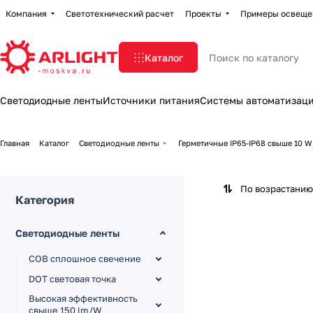
Компания
Светотехнический расчет
Проекты
Примеры освеще
Каталог
Светодиодные ленты
Источники питания
Системы автоматизац
Главная
Каталог
Светодиодные ленты
Герметичные IP65-IP68 свыше 10 
По возрастанию
Категория
Светодиодные ленты
COB сплошное свечение
DOT световая точка
Высокая эффективность
свыше 150 lm/W