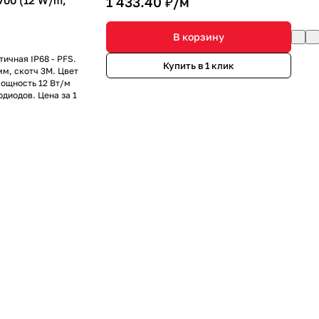
00 (12 W/m,
1 433.40 ₽/
м
В корзину
ичная IP68 - PFS.
Купить в 1 клик
мм, скотч 3M. Цвет
мощность 12 Вт/м
одиодов. Цена за 1