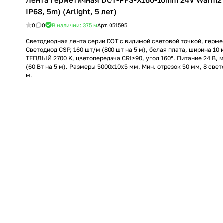
Лента герметичная DOT-PFS-X160-10mm 24V Warm27
IP68, 5m) (Arlight, 5 лет)
0
0
В наличии: 375
м
Арт.
051595
Светодиодная лента серии DOT с видимой световой точкой, гермет
Светодиод CSP, 160 шт/м (800 шт на 5 м), белая плата, ширина 10 
ТЕПЛЫЙ 2700 K, цветопередача CRI>90, угол 160°. Питание 24 В, 
(60 Вт на 5 м). Размеры 5000x10x5 мм. Мин. отрезок 50 мм, 8 свет
м.