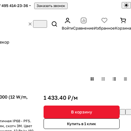
7 495 414-23-36
Заказать звонок
Войти
Сравнение
Избранное
Корзина
екор
000 (12 W/m,
1 433.40 ₽/
м
В корзину
ичная IP68 - PFS.
Купить в 1 клик
мм, скотч 3M. Цвет
ощность 12 Вт/м (60