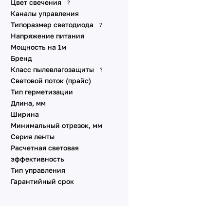
A160 24V 15 W/m IP65
Цвет свечения
?
DMX
Каналы управления
Динамические эффекты
Типоразмер светодиода
?
SPI
Напряжение питания
Стабилизированные IC
Мощность на 1м
Питание от сети 230V
Бренд
Класс пылевлагозащиты
?
Специализированные
Световой поток (прайс)
Линзованные
Тип герметизации
Универсальные 48V 10
Длина, мм
мм
Ширина
Универсальные 12V 8-10
Минимальный отрезок, мм
мм
Серия ленты
Линейки SL
Расчетная световая
Аксессуары для
эффективность
подключения
Тип управления
Гарантийный срок