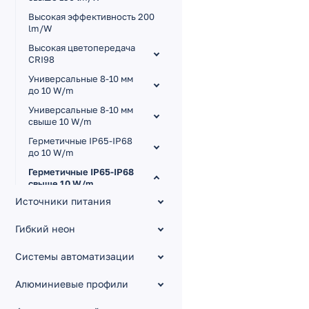
Высокая эффективность 200
lm/W
Высокая цветопередача
CRI98
Универсальные 8-10 мм
до 10 W/m
Универсальные 8-10 мм
свыше 10 W/m
Герметичные IP65-IP68
до 10 W/m
Герметичные IP65-IP68
свыше 10 W/m
Источники питания
X160 DOT 24V 12 W/m
IP68
Гибкий неон
A140 48V 12 W/m IP68
20m
Системы автоматизации
X378 24V 11 W/m IP65
Алюминиевые профили
B60 12V 14.4 W/m IP65-
IP68