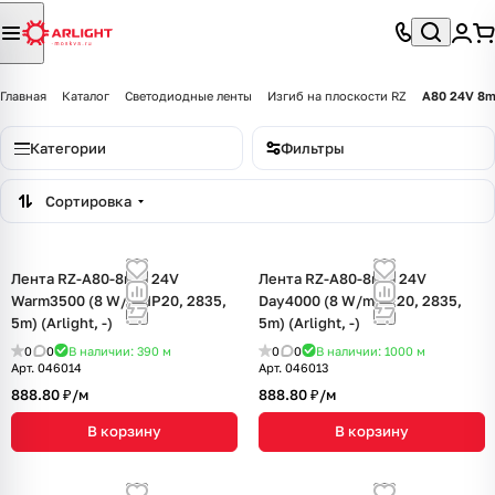
Главная
Каталог
Светодиодные ленты
Изгиб на плоскости RZ
А80 24V 8
Категории
Фильтры
Сортировка
Лента RZ-A80-8mm 24V
Лента RZ-A80-8mm 24V
Warm3500 (8 W/m, IP20, 2835,
Day4000 (8 W/m, IP20, 2835,
5m) (Arlight, -)
5m) (Arlight, -)
0
0
В наличии: 390
м
0
0
В наличии: 1000
м
Арт.
046014
Арт.
046013
888.80 ₽/
м
888.80 ₽/
м
В корзину
В корзину