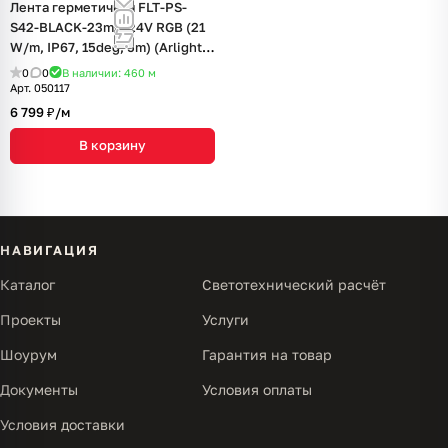
Лента герметичная FLT-PS-
S42-BLACK-23mm 24V RGB (21
W/m, IP67, 15deg, 5m) (Arlight,
-)
0
0
В наличии: 460
м
Арт.
050117
6 799 ₽/
м
В корзину
НАВИГАЦИЯ
Каталог
Светотехнический расчёт
Проекты
Услуги
Шоурум
Гарантия на товар
Документы
Условия оплаты
Условия доставки