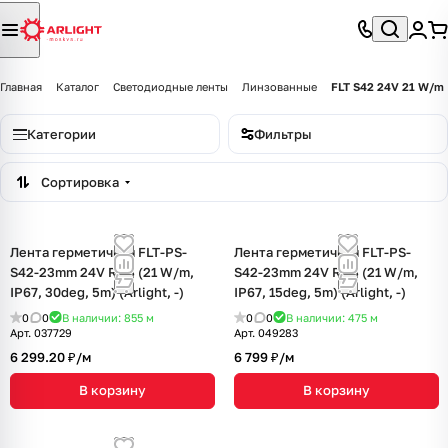
Главная
Каталог
Светодиодные ленты
Линзованные
FLT S42 24V 21 W/m 
Категории
Фильтры
Сортировка
Лента герметичная FLT-PS-
Лента герметичная FLT-PS-
S42-23mm 24V RGB (21 W/m,
S42-23mm 24V RGB (21 W/m,
IP67, 30deg, 5m) (Arlight, -)
IP67, 15deg, 5m) (Arlight, -)
0
0
В наличии: 855
м
0
0
В наличии: 475
м
Арт.
037729
Арт.
049283
6 299.20 ₽/
м
6 799 ₽/
м
В корзину
В корзину