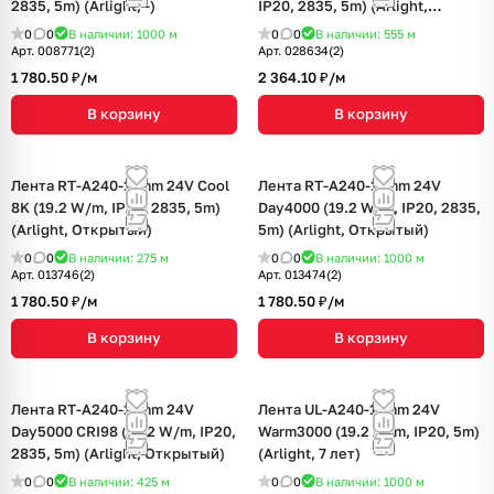
2835, 5m) (Arlight, -)
IP20, 2835, 5m) (Arlight,
Открытый)
0
0
В наличии: 1000
м
0
0
В наличии: 555
м
Арт.
008771(2)
Арт.
028634(2)
1 780.50 ₽/
м
2 364.10 ₽/
м
В корзину
В корзину
Лента RT-A240-15mm 24V Cool
Лента RT-A240-15mm 24V
8K (19.2 W/m, IP20, 2835, 5m)
Day4000 (19.2 W/m, IP20, 2835,
(Arlight, Открытый)
5m) (Arlight, Открытый)
0
0
В наличии: 275
м
0
0
В наличии: 1000
м
Арт.
013746(2)
Арт.
013474(2)
1 780.50 ₽/
м
1 780.50 ₽/
м
В корзину
В корзину
Лента RT-A240-15mm 24V
Лента UL-A240-15mm 24V
Day5000 CRI98 (19.2 W/m, IP20,
Warm3000 (19.2 W/m, IP20, 5m)
2835, 5m) (Arlight, Открытый)
(Arlight, 7 лет)
0
0
В наличии: 425
м
0
0
В наличии: 1000
м