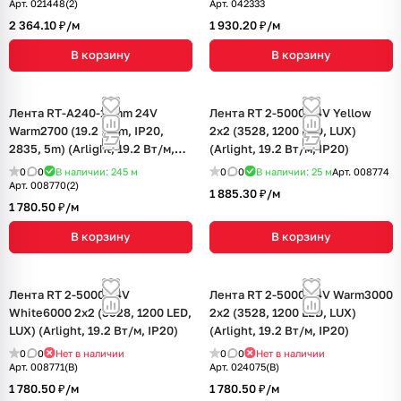
Арт.
021448(2)
Арт.
042333
2 364.10 ₽/
м
1 930.20 ₽/
м
В корзину
В корзину
Лента RT-A240-15mm 24V
Лента RT 2-5000 24V Yellow
Warm2700 (19.2 W/m, IP20,
2x2 (3528, 1200 LED, LUX)
2835, 5m) (Arlight, 19.2 Вт/м,
(Arlight, 19.2 Вт/м, IP20)
IP20)
0
0
В наличии: 245
м
0
0
В наличии: 25
м
Арт.
008774
Арт.
008770(2)
1 885.30 ₽/
м
1 780.50 ₽/
м
В корзину
В корзину
Лента RT 2-5000 24V
Лента RT 2-5000 24V Warm3000
White6000 2x2 (3528, 1200 LED,
2x2 (3528, 1200 LED, LUX)
LUX) (Arlight, 19.2 Вт/м, IP20)
(Arlight, 19.2 Вт/м, IP20)
0
0
Нет в наличии
0
0
Нет в наличии
Арт.
008771(B)
Арт.
024075(B)
1 780.50 ₽/
м
1 780.50 ₽/
м