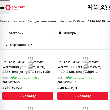
Главная
Каталог
Светодиодные ленты
Широкие 15-85 мм
A240 24V 15mm
Категории
Фильтры
Сортировка
Лента RT-A240-15mm 24V
Лента RT-A240-15mm 24V
Warm3000 (19.2 W/m, IP20,
Warm2700 CRI98 (19.2 W/m,
2835, 5m) (Arlight, Открытый)
IP20, 2835, 5m) (Arlight,
Открытый)
0
0
В наличии: 1000
м
0
0
В наличии: 165
м
Арт.
024075(2)
Арт.
021450(2)
1 780.50 ₽/
м
2 364.10 ₽/
м
В корзину
В корзину