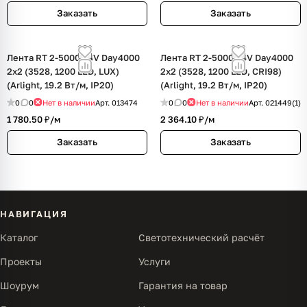
Заказать
Заказать
Лента RT 2-5000 24V Day4000
Лента RT 2-5000 24V Day4000
2x2 (3528, 1200 LED, LUX)
2x2 (3528, 1200 LED, CRI98)
(Arlight, 19.2 Вт/м, IP20)
(Arlight, 19.2 Вт/м, IP20)
0
0
Нет в наличии
Арт.
013474
0
0
Нет в наличии
Арт.
021449(1)
1 780.50 ₽/
м
2 364.10 ₽/
м
Заказать
Заказать
НАВИГАЦИЯ
Каталог
Светотехнический расчёт
Проекты
Услуги
Шоурум
Гарантия на товар