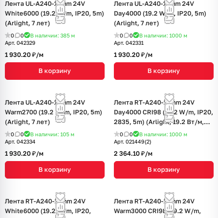
Лента UL-A240-15mm 24V
Лента UL-A240-15mm 24V
White6000 (19.2 W/m, IP20, 5m)
Day4000 (19.2 W/m, IP20, 5m)
(Arlight, 7 лет)
(Arlight, 7 лет)
0
0
В наличии: 385
м
0
0
В наличии: 1000
м
Арт.
042329
Арт.
042331
1 930.20 ₽/
м
1 930.20 ₽/
м
В корзину
В корзину
Лента UL-A240-15mm 24V
Лента RT-A240-15mm 24V
Warm2700 (19.2 W/m, IP20, 5m)
Day4000 CRI98 (19.2 W/m, IP20,
(Arlight, 7 лет)
2835, 5m) (Arlight, 19.2 Вт/м,
IP20)
0
0
В наличии: 105
м
0
0
В наличии: 1000
м
Арт.
042334
Арт.
021449(2)
1 930.20 ₽/
м
2 364.10 ₽/
м
В корзину
В корзину
Лента RT-A240-15mm 24V
Лента RT-A240-15mm 24V
White6000 (19.2 W/m, IP20,
Warm3000 CRI98 (19.2 W/m,