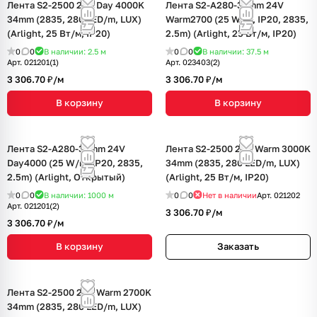
Лента S2-2500 24V Day 4000K
Лента S2-A280-34mm 24V
34mm (2835, 280 LED/m, LUX)
Warm2700 (25 W/m, IP20, 2835,
(Arlight, 25 Вт/м, IP20)
2.5m) (Arlight, 25 Вт/м, IP20)
0
0
В наличии: 2.5
м
0
0
В наличии: 37.5
м
Арт.
021201(1)
Арт.
023403(2)
3 306.70 ₽/
м
3 306.70 ₽/
м
В корзину
В корзину
Лента S2-A280-34mm 24V
Лента S2-2500 24V Warm 3000K
Day4000 (25 W/m, IP20, 2835,
34mm (2835, 280 LED/m, LUX)
2.5m) (Arlight, Открытый)
(Arlight, 25 Вт/м, IP20)
0
0
В наличии: 1000
м
0
0
Нет в наличии
Арт.
021202
Арт.
021201(2)
3 306.70 ₽/
м
3 306.70 ₽/
м
В корзину
Заказать
Лента S2-2500 24V Warm 2700K
34mm (2835, 280 LED/m, LUX)