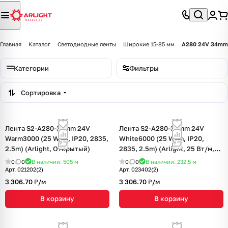
Главная
Каталог
Светодиодные ленты
Широкие 15-85 мм
A280 24V 34mm
Категории
Фильтры
Сортировка
Лента S2-A280-34mm 24V
Лента S2-A280-34mm 24V
Warm3000 (25 W/m, IP20, 2835,
White6000 (25 W/m, IP20,
2.5m) (Arlight, Открытый)
2835, 2.5m) (Arlight, 25 Вт/м,
IP20)
0
0
В наличии: 505
м
0
0
В наличии: 232.5
м
Арт.
021202(2)
Арт.
023402(2)
3 306.70 ₽/
м
3 306.70 ₽/
м
В корзину
В корзину