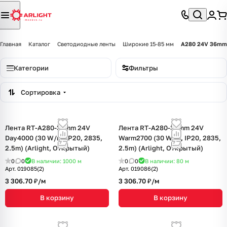
Главная
Каталог
Светодиодные ленты
Широкие 15-85 мм
A280 24V 36mm
Категории
Фильтры
Сортировка
Лента RT-A280-36mm 24V
Лента RT-A280-36mm 24V
Day4000 (30 W/m, IP20, 2835,
Warm2700 (30 W/m, IP20, 2835,
2.5m) (Arlight, Открытый)
2.5m) (Arlight, Открытый)
0
0
В наличии: 1000
м
0
0
В наличии: 80
м
Арт.
019085(2)
Арт.
019086(2)
3 306.70 ₽/
м
3 306.70 ₽/
м
В корзину
В корзину