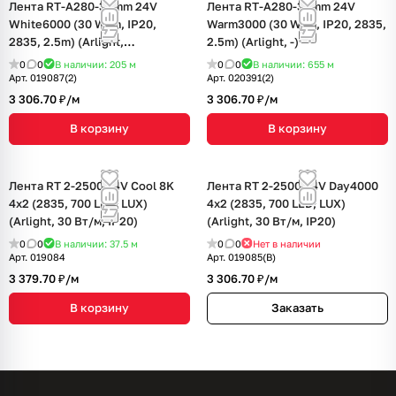
Лента RT-A280-36mm 24V
Лента RT-A280-36mm 24V
White6000 (30 W/m, IP20,
Warm3000 (30 W/m, IP20, 2835,
2835, 2.5m) (Arlight,
2.5m) (Arlight, -)
Открытый)
0
0
В наличии: 205
м
0
0
В наличии: 655
м
Арт.
019087(2)
Арт.
020391(2)
3 306.70 ₽/
м
3 306.70 ₽/
м
В корзину
В корзину
Лента RT 2-2500 24V Cool 8K
Лента RT 2-2500 24V Day4000
4x2 (2835, 700 LED, LUX)
4x2 (2835, 700 LED, LUX)
(Arlight, 30 Вт/м, IP20)
(Arlight, 30 Вт/м, IP20)
0
0
В наличии: 37.5
м
0
0
Нет в наличии
Арт.
019084
Арт.
019085(B)
3 379.70 ₽/
м
3 306.70 ₽/
м
В корзину
Заказать