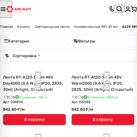
Главная
Каталог
Светодиодные ленты
Универсальные 48V 10 мм
A120 48
Категории
Фильтры
Сортировка
Лента RT-A120-10mm 48V
Лента RT-A120-10mm 48V
Day4000 (9.6 W/m, IP20, 2835,
Warm3000 (9.6 W/m, IP20,
30m) (Arlight, Открытый)
2835, 30m) (Arlight, Открытый)
0
0
В наличии: 720
м
0
0
В наличии: 1000
м
Арт.
038804
Арт.
032189
942.60 ₽/
м
942.60 ₽/
м
В корзину
В корзину