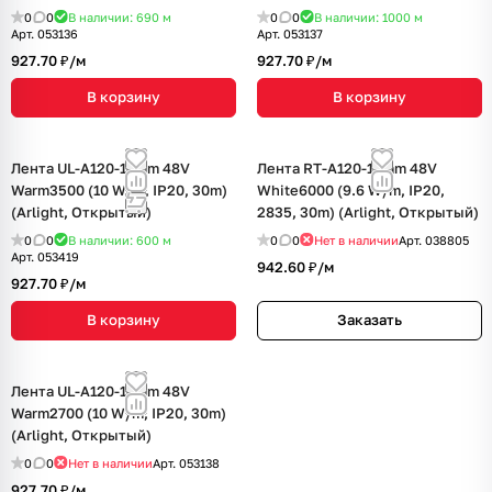
0
0
В наличии: 690
м
0
0
В наличии: 1000
м
Арт.
053136
Арт.
053137
927.70 ₽/
м
927.70 ₽/
м
В корзину
В корзину
Лента UL-A120-10mm 48V
Лента RT-A120-10mm 48V
Warm3500 (10 W/m, IP20, 30m)
White6000 (9.6 W/m, IP20,
(Arlight, Открытый)
2835, 30m) (Arlight, Открытый)
0
0
В наличии: 600
м
0
0
Нет в наличии
Арт.
038805
Арт.
053419
942.60 ₽/
м
927.70 ₽/
м
В корзину
Заказать
Лента UL-A120-10mm 48V
Warm2700 (10 W/m, IP20, 30m)
(Arlight, Открытый)
0
0
Нет в наличии
Арт.
053138
927.70 ₽/
м