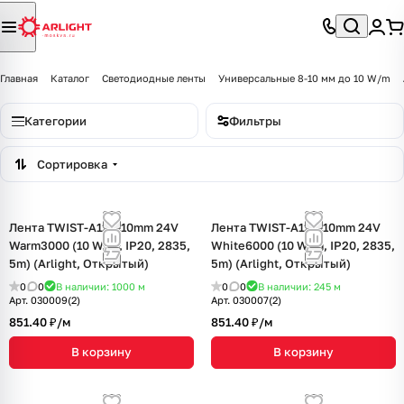
Главная
Каталог
Светодиодные ленты
Универсальные 8-10 мм до 10 W/m
Категории
Фильтры
Сортировка
Лента TWIST-A120-10mm 24V
Лента TWIST-A120-10mm 24V
Warm3000 (10 W/m, IP20, 2835,
White6000 (10 W/m, IP20, 2835,
5m) (Arlight, Открытый)
5m) (Arlight, Открытый)
0
0
В наличии: 1000
м
0
0
В наличии: 245
м
Арт.
030009(2)
Арт.
030007(2)
851.40 ₽/
м
851.40 ₽/
м
В корзину
В корзину