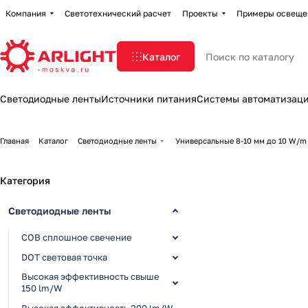
Компания
Светотехнический расчет
Проекты
Примеры освеще
Каталог
Светодиодные ленты
Источники питания
Системы автоматизац
Главная
Каталог
Светодиодные ленты
Универсальные 8-10 мм до 10 W/m
Категория
Светодиодные ленты
COB сплошное свечение
DOT световая точка
Высокая эффективность свыше
150 lm/W
Высокая эффективность 200 lm/W