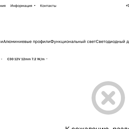
+
ния
Информация
Контакты
ии
Алюминиевые профили
Функциональный свет
Светодиодный д
C30 12V 12mm 7.2 W/m
К сожалению, разд