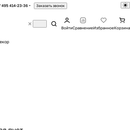
7 495 414-23-36
Заказать звонок
Войти
Сравнение
Избранное
Корзина
екор
ел пуст