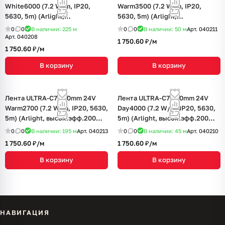
White6000 (7.2 W/m, IP20,
Warm3500 (7.2 W/m, IP20,
5630, 5m) (Arlight,
5630, 5m) (Arlight,
высок.эфф.200 лм/Вт)
высок.эфф.200 лм/Вт)
0
0
В наличии: 225
м
0
0
В наличии: 50
м
Арт.
040211
Арт.
040208
1 750.60 ₽/
м
1 750.60 ₽/
м
В корзину
В корзину
Лента ULTRA-C72-10mm 24V
Лента ULTRA-C72-10mm 24V
Warm2700 (7.2 W/m, IP20, 5630,
Day4000 (7.2 W/m, IP20, 5630,
5m) (Arlight, высок.эфф.200
5m) (Arlight, высок.эфф.200
лм/Вт)
лм/Вт)
0
0
В наличии: 195
м
Арт.
040213
0
0
В наличии: 45
м
Арт.
040210
1 750.60 ₽/
м
1 750.60 ₽/
м
В корзину
В корзину
НАВИГАЦИЯ