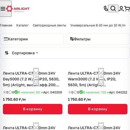
Главная
Каталог
Светодиодные ленты
Универсальные 8-10 мм до 10 W/m
Категории
Фильтры
Сортировка
Лента ULTRA-C72-10mm 24V
Лента ULTRA-C72-10mm 24V
Day5000 (7.2 W/m, IP20, 5630,
Warm3000 (7.2 W/m, IP20,
5m) (Arlight, высок.эфф.200
5630, 5m) (Arlight,
лм/Вт)
высок.эфф.200 лм/Вт)
0
0
В наличии: 60
м
Арт.
040209
0
0
В наличии: 715
м
Арт.
040212
1 750.60 ₽/
м
1 750.60 ₽/
м
В корзину
В корзину
Лента ULTRA-C72-10mm 24V
Лента ULTRA-C72-10mm 24V