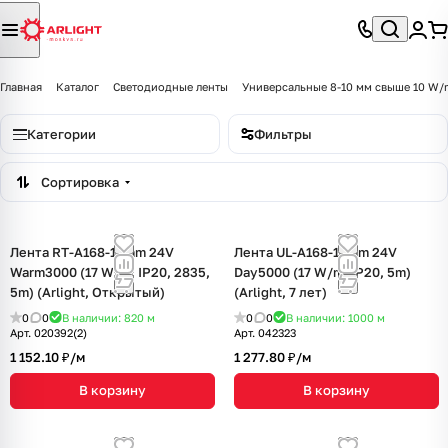
Главная
Каталог
Светодиодные ленты
Универсальные 8-10 мм свыше 10 W/
Категории
Фильтры
Сортировка
Лента RT-A168-10mm 24V
Лента UL-A168-10mm 24V
Warm3000 (17 W/m, IP20, 2835,
Day5000 (17 W/m, IP20, 5m)
5m) (Arlight, Открытый)
(Arlight, 7 лет)
0
0
В наличии: 820
м
0
0
В наличии: 1000
м
Арт.
020392(2)
Арт.
042323
1 152.10 ₽/
м
1 277.80 ₽/
м
В корзину
В корзину