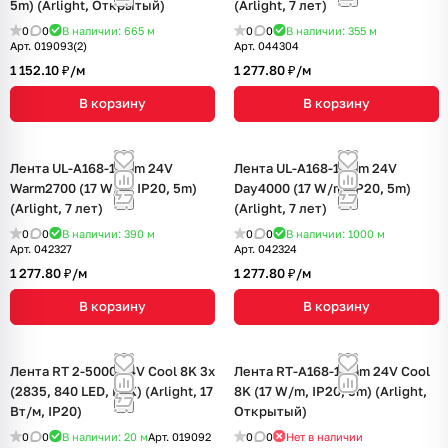
5m) (Arlight, Открытый)
(Arlight, 7 лет)
0
0
В наличии: 665
м
0
0
В наличии: 355
м
Арт.
019093(2)
Арт.
044304
1 152.10 ₽/
м
1 277.80 ₽/
м
В корзину
В корзину
Лента UL-A168-10mm 24V
Лента UL-A168-10mm 24V
Warm2700 (17 W/m, IP20, 5m)
Day4000 (17 W/m, IP20, 5m)
(Arlight, 7 лет)
(Arlight, 7 лет)
0
0
В наличии: 390
м
0
0
В наличии: 1000
м
Арт.
042327
Арт.
042324
1 277.80 ₽/
м
1 277.80 ₽/
м
В корзину
В корзину
Лента RT 2-5000 24V Cool 8K 3x
Лента RT-A168-10mm 24V Cool
(2835, 840 LED, LUX) (Arlight, 17
8K (17 W/m, IP20, 5m) (Arlight,
Вт/м, IP20)
Открытый)
0
0
В наличии: 20
м
Арт.
019092
0
0
Нет в наличии