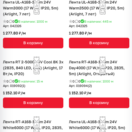
Лента UL-A168-10mm 24V
Лента UL-A168-10mm 24V
Warm3000 (17 W/m, IP20, 5m)
Warm3500 (17 W/m, IP20, 5m)
(Arlight, 7 лет)
(Arlight, 7 лет)
0
0
В наличии: 1000
м
0
0
В наличии: 445
м
Арт.
042326
Арт.
042325
1 277.80 ₽/
м
1 277.80 ₽/
м
В корзину
В корзину
Лента RT 2-5000 24V Cool 8K 3x
Лента RT-A168-10mm 24V
(2835, 840 LED, LUX) (Arlight, 17
Day4000 (17 W/m, IP20, 2835,
Вт/м, IP20)
5m) (Arlight, Открытый)
0
0
В наличии: 15
м
0
0
В наличии: 1000
м
Арт.
019092(1)
Арт.
019094(2)
1 152.10 ₽/
м
1 152.10 ₽/
м
В корзину
В корзину
Лента RT-A168-10mm 24V
Лента UL-A168-10mm 24V
White6000 (17 W/m, IP20, 2835,
White6000 (17 W/m, IP20, 5m)