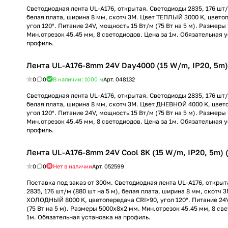
Светодиодная лента UL-A176, открытая. Светодиоды 2835, 176 шт/м
белая плата, ширина 8 мм, скотч 3M. Цвет ТЕПЛЫЙ 3000 K, цвето
угол 120°. Питание 24V, мощность 15 Вт/м (75 Вт на 5 м). Размеры
Мин.отрезок 45.45 мм, 8 светодиодов. Цена за 1м. Обязательная 
профиль.
Лента UL-A176-8mm 24V Day4000 (15 W/m, IP20, 5m) (
0
0
В наличии: 1000
м
Арт.
048132
Светодиодная лента UL-A176, открытая. Светодиоды 2835, 176 шт/м
белая плата, ширина 8 мм, скотч 3M. Цвет ДНЕВНОЙ 4000 K, цвет
угол 120°. Питание 24V, мощность 15 Вт/м (75 Вт на 5 м). Размеры
Мин.отрезок 45.45 мм, 8 светодиодов. Цена за 1м. Обязательная 
профиль.
Лента UL-A176-8mm 24V Cool 8K (15 W/m, IP20, 5m) (A
0
0
Нет в наличии
Арт.
052599
Поставка под заказ от 300м. Светодиодная лента UL-A176, откры
2835, 176 шт/м (880 шт на 5 м), белая плата, ширина 8 мм, скотч 
ХОЛОДНЫЙ 8000 K, цветопередача CRI>90, угол 120°. Питание 24
(75 Вт на 5 м). Размеры 5000x8x2 мм. Мин.отрезок 45.45 мм, 8 св
1м. Обязательная установка на профиль.