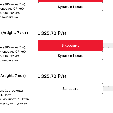
 (880 шт на 5 м),
Купить в 1 клик
передача CRI>90,
 5000x8x2 мм.
установка на
Arlight, 7 лет)
1 325.70 ₽/
м
В корзину
 (880 шт на 5 м),
опередача CRI>90,
Купить в 1 клик
 5000x8x2 мм.
установка на
rlight, 7 лет)
1 325.70 ₽/
м
Заказать
тая. Светодиоды
3M. Цвет
V, мощность 15 Вт/м
етодиодов. Цена за