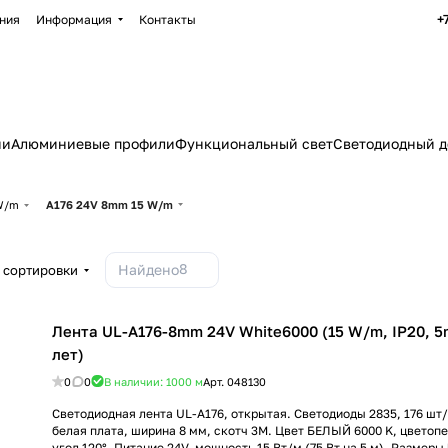
+
ния
Информация
Контакты
ии
Алюминиевые профили
Функциональный свет
Светодиодный д
 W/m
A176 24V 8mm 15 W/m
8
Найдено
 сортировки
Лента UL-A176-8mm 24V White6000 (15 W/m, IP20, 5m)
лет)
0
0
В наличии: 1000
м
Арт.
048130
Светодиодная лента UL-A176, открытая. Светодиоды 2835, 176 шт/м
белая плата, ширина 8 мм, скотч 3M. Цвет БЕЛЫЙ 6000 K, цветоп
угол 120°. Питание 24V, мощность 15 Вт/м (75 Вт на 5 м). Размеры