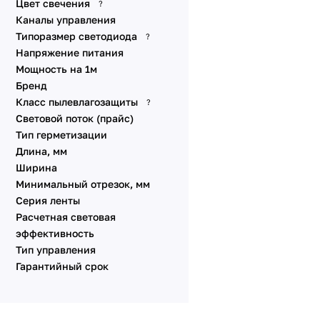
Цвет свечения
?
A240 24V 10mm 22 W/m
DMX
Каналы управления
B96 24V 10mm 23 W/m
Динамические эффекты
Типоразмер светодиода
?
SPI
C60 24V 12mm 27 W/m
Напряжение питания
Стабилизированные IC
Мощность на 1м
Питание от сети 230V
Бренд
Класс пылевлагозащиты
?
Специализированные
Световой поток (прайс)
Линзованные
Тип герметизации
Универсальные 48V 10
Длина, мм
мм
Ширина
Универсальные 12V 8-10
Минимальный отрезок, мм
мм
Серия ленты
Линейки SL
Расчетная световая
Аксессуары для
эффективность
подключения
Тип управления
Гарантийный срок