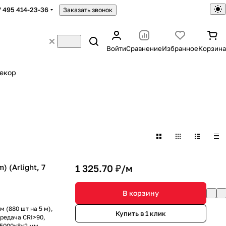
7 495 414-23-36
Заказать звонок
Войти
Сравнение
Избранное
Корзина
екор
 (Arlight, 7
1 325.70 ₽/
м
В корзину
 (880 шт на 5 м),
Купить в 1 клик
ередача CRI>90,
 5000x8x2 мм.