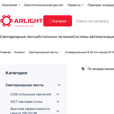
Компания
Светотехнический расчет
Проекты
Примеры освеще
Каталог
Светодиодные ленты
Источники питания
Системы автоматизац
Главная
Каталог
Светодиодные ленты
Универсальные 8-10 мм свыше 10
По возрастанию
Категория
Светодиодные ленты
COB сплошное свечение
DOT световая точка
Высокая эффективность
свыше 150 lm/W