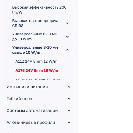
Высокая эффективность 200
lm/W
Высокая цветопередача
CRI98
Универсальные 8-10 мм
до 10 W/m
Универсальные 8-10 мм
свыше 10 W/m
A112 24V 8mm 12 W/m
A176 24V 8mm 15 W/m
A288 24V 10mm 17 W/m
Источники питания
A120 12V 8mm 14.4 W/m
B60 12V 10mm 14.4 W/m
Гибкий неон
B80 24V 10mm 11 W/m
Системы автоматизации
A252 24V 10mm 11 W/m
Алюминиевые профили
A160 24V 8mm 12 W/m
A180 24V 10mm 12 W/m