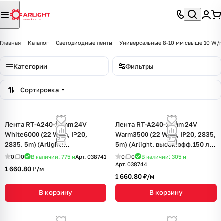
Главная
Каталог
Светодиодные ленты
Универсальные 8-10 мм свыше 10 W/
Категории
Фильтры
Сортировка
Лента RT-A240-10mm 24V
Лента RT-A240-10mm 24V
White6000 (22 W/m, IP20,
Warm3500 (22 W/m, IP20, 2835,
2835, 5m) (Arlight,
5m) (Arlight, высок.эфф.150 лм/
высок.эфф.150 лм/Вт)
Вт)
0
0
В наличии: 775
м
Арт.
038741
0
0
В наличии: 305
м
Арт.
038744
1 660.80 ₽/
м
1 660.80 ₽/
м
В корзину
В корзину