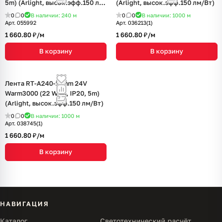
5m) (Arlight, высок.эфф.150 лм/
(Arlight, высок.эфф.150 лм/Вт)
Вт)
0
0
В наличии: 240
м
0
0
В наличии: 1000
м
Арт.
055992
Арт.
036213(1)
1 660.80 ₽/
м
1 660.80 ₽/
м
В корзину
В корзину
Лента RT-A240-10mm 24V
Warm3000 (22 W/m, IP20, 5m)
(Arlight, высок.эфф.150 лм/Вт)
0
0
В наличии: 1000
м
Арт.
038745(1)
1 660.80 ₽/
м
В корзину
НАВИГАЦИЯ
Каталог
Светотехнический расчёт