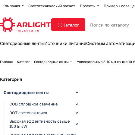
Компания
Светотехнический расчет
Проекты
Примеры освеще
Каталог
Светодиодные ленты
Источники питания
Системы автоматизац
Главная
Каталог
Светодиодные ленты
Универсальные 8-10 мм свыше 10
Категория
Светодиодные ленты
COB сплошное свечение
DOT световая точка
Высокая эффективность свыше
150 lm/W
Высокая эффективность 200 lm/W