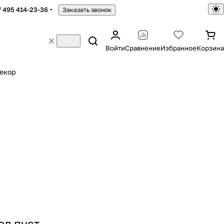
7 495 414-23-36
Заказать звонок
Войти
Сравнение
Избранное
Корзина
екор
ел пуст