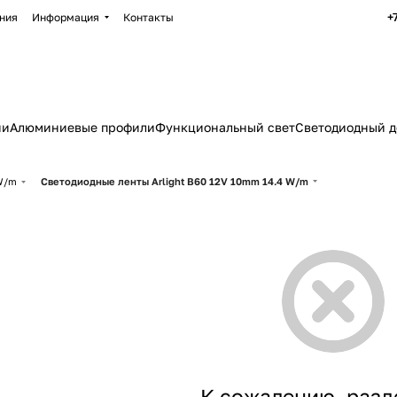
+
ния
Информация
Контакты
ии
Алюминиевые профили
Функциональный свет
Светодиодный д
 W/m
Светодиодные ленты Arlight B60 12V 10mm 14.4 W/m
К сожалению, разд