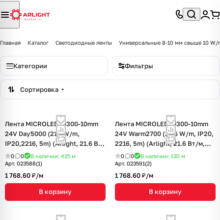
Главная
Каталог
Светодиодные ленты
Универсальные 8-10 мм свыше 10 W/
Категории
Фильтры
Сортировка
Лента MICROLED-M300-10mm
Лента MICROLED-M300-10mm
24V Day5000 (21.6W/m,
24V Warm2700 (21.6 W/m, IP20,
IP20,2216, 5m) (Arlight, 21.6 Вт/
2216, 5m) (Arlight, 21.6 Вт/м,
м, IP20)
IP20)
0
0
В наличии: 425
м
0
0
В наличии: 130
м
Арт.
023588(1)
Арт.
023591(2)
1 768.60 ₽/
м
1 768.60 ₽/
м
В корзину
В корзину