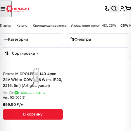
Главная
Каталог
Светодиодные ленты
Управление тоном MIX, CDW
CDW M
Категории
Фильтры
Сортировка
Лента MICROLED-M140-4mm
24V White-CDW (4.8 W/m, IP20,
2216, 5m) (Arlight, узкая)
0
0
В наличии: 640
м
Арт.
024505(2)
999.50 ₽/
м
В корзину