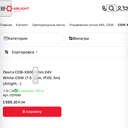
Главная
Каталог
Светодиодные ленты
Управление тоном MIX, CDW
CDW X
Категории
Фильтры
Сортировка
Лента COB-X600-5mm 24V
White-CDW (7.5 W/m, IP20, 5m)
(Arlight, -)
0
0
В наличии: 570
м
Арт.
037686
1 565.10 ₽/
м
В корзину