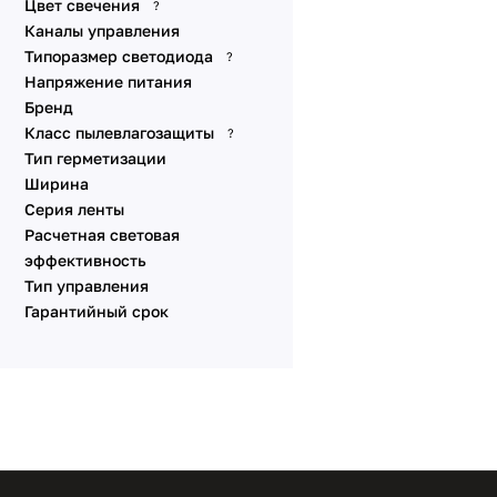
CDW M240 24V 4-8mm 9.6
Цвет свечения
?
DMX
W/m
Каналы управления
Динамические эффекты
MIX серии 24V 8-10mm 12-
Типоразмер светодиода
?
SPI
19 W/m IP20-IP65
Напряжение питания
Стабилизированные IC
MIX COB 24V 10mm 9.6-23
Бренд
W/m IP20-IP67
Питание от сети 230V
Класс пылевлагозащиты
?
MIX A240 24V 15mm 19.2
Тип герметизации
Специализированные
W/m IP20-IP65
Ширина
Линзованные
MIX 4 A240 24V 10mm 20
Серия ленты
W/m
Универсальные 48V 10
Расчетная световая
мм
MIX SWITCH A168 24V 21
эффективность
W/m
Универсальные 12V 8-10
Тип управления
мм
Dim-to-Warm A168 24V
Гарантийный срок
14.4 W/m
Линейки SL
MIX A160 24V 10mm 12-15
Аксессуары для
W/m
подключения