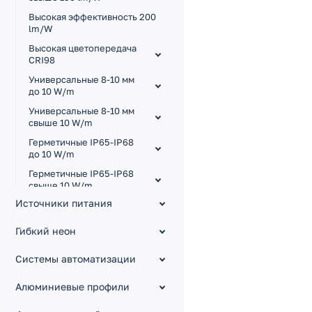
Высокая эффективность 200
lm/W
Высокая цветопередача
CRI98
Универсальные 8-10 мм
до 10 W/m
Универсальные 8-10 мм
свыше 10 W/m
Герметичные IP65-IP68
до 10 W/m
Герметичные IP65-IP68
свыше 10 W/m
Источники питания
Для сауны и бассейна
Узкие 3.5-5 мм
Гибкий неон
Широкие 15-85 мм
Системы автоматизации
Малый шаг резки
Изгиб на плоскости RZ
Алюминиевые профили
Управление тоном MIX,