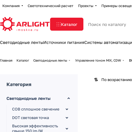
Компания
Светотехнический расчет
Проекты
Примеры освеще
Каталог
Светодиодные ленты
Источники питания
Системы автоматизац
Главная
Каталог
Светодиодные ленты
Управление тоном MIX, CDW
D
По возрастанию
Категория
Светодиодные ленты
COB сплошное свечение
DOT световая точка
Высокая эффективность
свыше 150 lm/W