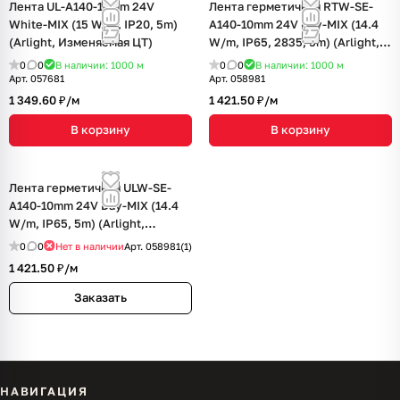
Лента UL-A140-10mm 24V
Лента герметичная RTW-SE-
White-MIX (15 W/m, IP20, 5m)
A140-10mm 24V Day-MIX (14.4
(Arlight, Изменяемая ЦТ)
W/m, IP65, 2835, 5m) (Arlight,
Изменяемая ЦТ)
0
0
В наличии: 1000
м
0
0
В наличии: 1000
м
Арт.
057681
Арт.
058981
1 349.60 ₽/
м
1 421.50 ₽/
м
В корзину
В корзину
Лента герметичная ULW-SE-
A140-10mm 24V Day-MIX (14.4
W/m, IP65, 5m) (Arlight,
Изменяемая ЦТ)
0
0
Нет в наличии
Арт.
058981(1)
1 421.50 ₽/
м
Заказать
НАВИГАЦИЯ