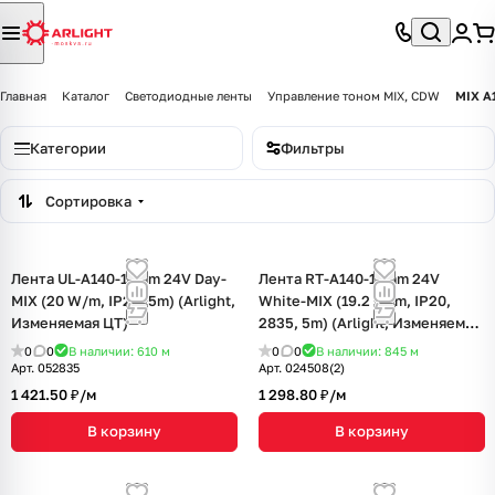
Главная
Каталог
Светодиодные ленты
Управление тоном MIX, CDW
MIX A
Категории
Фильтры
Сортировка
Лента UL-A140-10mm 24V Day-
Лента RT-A140-10mm 24V
MIX (20 W/m, IP20, 5m) (Arlight,
White-MIX (19.2 W/m, IP20,
Изменяемая ЦТ)
2835, 5m) (Arlight, Изменяемая
ЦТ)
0
0
В наличии: 610
м
0
0
В наличии: 845
м
Арт.
052835
Арт.
024508(2)
1 421.50 ₽/
м
1 298.80 ₽/
м
В корзину
В корзину