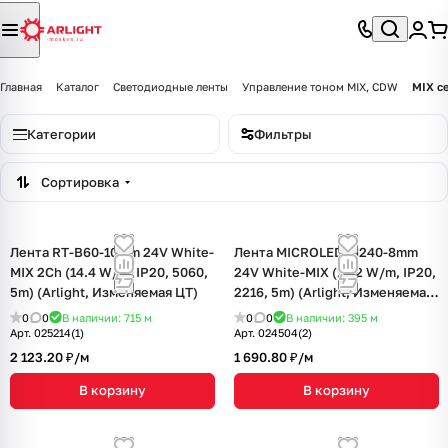
Главная
Каталог
Светодиодные ленты
Управление тоном MIX, CDW
MIX с
Категории
Фильтры
Сортировка
Лента RT-B60-10mm 24V White-
Лента MICROLED-M240-8mm
MIX 2Ch (14.4 W/m, IP20, 5060,
24V White-MIX (19.2 W/m, IP20,
5m) (Arlight, Изменяемая ЦТ)
2216, 5m) (Arlight, Изменяемая
ЦТ)
0
0
В наличии: 715
м
0
0
В наличии: 395
м
Арт.
025214(1)
Арт.
024504(2)
2 123.20 ₽/
м
1 690.80 ₽/
м
В корзину
В корзину