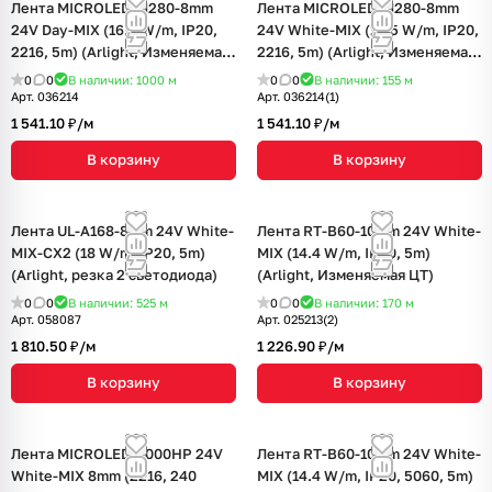
Лента MICROLED-M280-8mm
Лента MICROLED-M280-8mm
24V Day-MIX (16.5 W/m, IP20,
24V White-MIX (16.5 W/m, IP20,
2216, 5m) (Arlight, Изменяемая
2216, 5m) (Arlight, Изменяемая
ЦТ)
ЦТ)
0
0
В наличии: 1000
м
0
0
В наличии: 155
м
Арт.
036214
Арт.
036214(1)
1 541.10 ₽/
м
1 541.10 ₽/
м
В корзину
В корзину
Лента UL-A168-8mm 24V White-
Лента RT-B60-10mm 24V White-
MIX-CX2 (18 W/m, IP20, 5m)
MIX (14.4 W/m, IP20, 5m)
(Arlight, резка 2 светодиода)
(Arlight, Изменяемая ЦТ)
0
0
В наличии: 525
м
0
0
В наличии: 170
м
Арт.
058087
Арт.
025213(2)
1 810.50 ₽/
м
1 226.90 ₽/
м
В корзину
В корзину
Лента MICROLED-5000HP 24V
Лента RT-B60-10mm 24V White-
White-MIX 8mm (2216, 240
MIX (14.4 W/m, IP20, 5060, 5m)