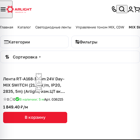
Главная
Каталог
Светодиодные ленты
Управление тоном MIX, CDW
MIX S
Категории
Фильтры
Сортировка
Лента RT-A168-10mm 24V Day-
MIX SWITCH (21.3 W/m, IP20,
2835, 5m) (Arlight, изм.ЦТ вкл-
выкл)
0
0
В наличии: 5
м
Арт.
036215
1 849.40 ₽/
м
В корзину