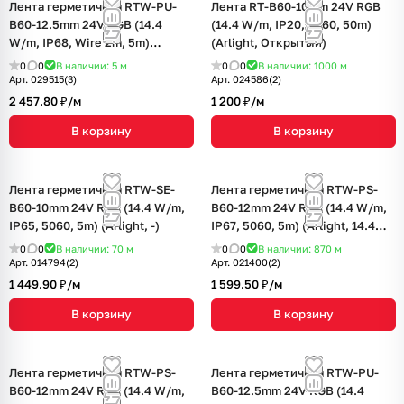
Лента герметичная RTW-PU-
Лента RT-B60-10mm 24V RGB
B60-12.5mm 24V RGB (14.4
(14.4 W/m, IP20, 5060, 50m)
W/m, IP68, Wire 2m, 5m)
(Arlight, Открытый)
(Arlight, -)
0
0
В наличии: 5
м
0
0
В наличии: 1000
м
Арт.
029515(3)
Арт.
024586(2)
2 457.80 ₽/
м
1 200 ₽/
м
В корзину
В корзину
Лента герметичная RTW-SE-
Лента герметичная RTW-PS-
B60-10mm 24V RGB (14.4 W/m,
B60-12mm 24V RGB (14.4 W/m,
IP65, 5060, 5m) (Arlight, -)
IP67, 5060, 5m) (Arlight, 14.4
Вт/м, IP67)
0
0
В наличии: 70
м
0
0
В наличии: 870
м
Арт.
014794(2)
Арт.
021400(2)
1 449.90 ₽/
м
1 599.50 ₽/
м
В корзину
В корзину
Лента герметичная RTW-PS-
Лента герметичная RTW-PU-
B60-12mm 24V RGB (14.4 W/m,
B60-12.5mm 24V RGB (14.4