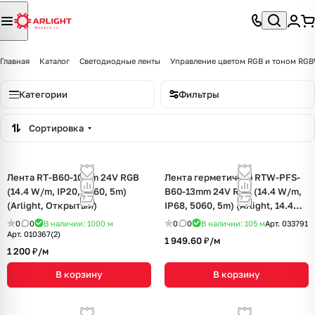
Главная
Каталог
Светодиодные ленты
Управление цветом RGB и тоном R
Категории
Фильтры
Сортировка
Лента RT-B60-10mm 24V RGB
Лента герметичная RTW-PFS-
(14.4 W/m, IP20, 5060, 5m)
B60-13mm 24V RGB (14.4 W/m,
(Arlight, Открытый)
IP68, 5060, 5m) (Arlight, 14.4
Вт/м, IP68)
0
0
В наличии: 1000
м
0
0
В наличии: 105
м
Арт.
033791
Арт.
010367(2)
1 949.60 ₽/
м
1 200 ₽/
м
В корзину
В корзину