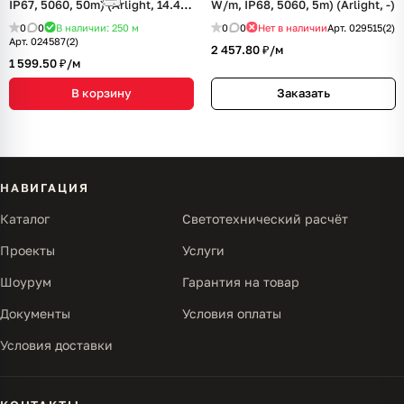
IP67, 5060, 50m) (Arlight, 14.4
W/m, IP68, 5060, 5m) (Arlight, -)
Вт/м, IP67)
0
0
В наличии: 250
м
0
0
Нет в наличии
Арт.
029515(2)
Арт.
024587(2)
2 457.80 ₽/
м
1 599.50 ₽/
м
В корзину
Заказать
НАВИГАЦИЯ
Каталог
Светотехнический расчёт
Проекты
Услуги
Шоурум
Гарантия на товар
Документы
Условия оплаты
Условия доставки