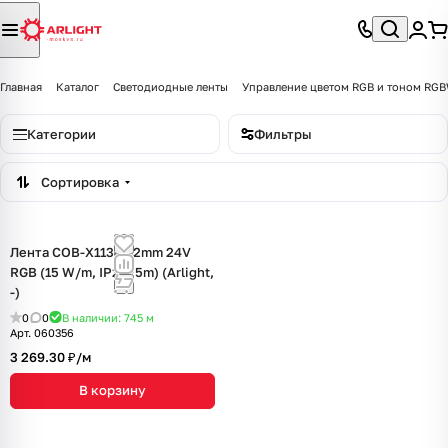
Главная
Каталог
Светодиодные ленты
Управление цветом RGB и тоном R
Категории
Фильтры
Сортировка
Лента COB-X1134-12mm 24V
RGB (15 W/m, IP20, 5m) (Arlight,
-)
0
0
В наличии: 745
м
Арт.
060356
3 269.30 ₽/
м
В корзину