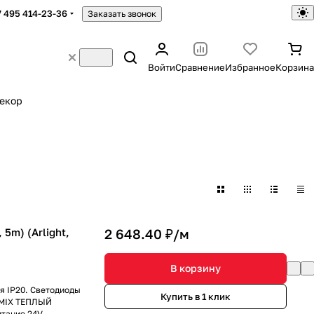
7 495 414-23-36
Заказать звонок
Войти
Сравнение
Избранное
Корзина
екор
5m) (Arlight,
2 648.40 ₽/
м
В корзину
я IP20. Светодиоды
Купить в 1 клик
B+MIX ТЕПЛЫЙ
итание 24V,