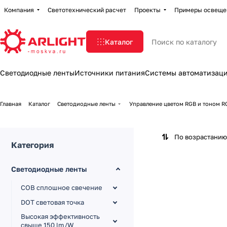
Компания
Светотехнический расчет
Проекты
Примеры освеще
Каталог
Светодиодные ленты
Источники питания
Системы автоматизац
Главная
Каталог
Светодиодные ленты
Управление цветом RGB и тоном
По возрастанию
Категория
Светодиодные ленты
COB сплошное свечение
DOT световая точка
Высокая эффективность
свыше 150 lm/W