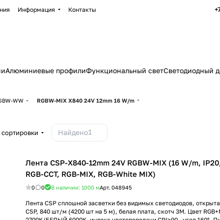
+
ния
Информация
Контакты
ии
Алюминиевые профили
Функциональный свет
Светодиодный д
 RGBW-WW
RGBW-MIX X840 24V 12mm 16 W/m
1
Найдено
 сортировки
Лента CSP-X840-12mm 24V RGBW-MIX (16 W/m, IP20, 
RGB-CCT, RGB-MIX, RGB-White MIX)
0
0
В наличии: 1000
м
Арт.
048945
Лента CSP сплошной засветки без видимых светодиодов, открыта
CSP, 840 шт/м (4200 шт на 5 м), белая плата, скотч 3M. Цвет RG
2700K/БЕЛЫЙ 6000K, индекс цветопередачи CRI>90 , угол 160°. П