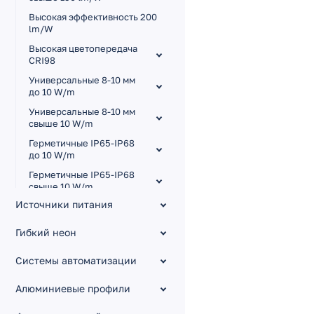
Высокая эффективность 200
lm/W
Высокая цветопередача
CRI98
Универсальные 8-10 мм
до 10 W/m
Универсальные 8-10 мм
свыше 10 W/m
Герметичные IP65-IP68
до 10 W/m
Герметичные IP65-IP68
свыше 10 W/m
Источники питания
Для сауны и бассейна
Узкие 3.5-5 мм
Гибкий неон
Широкие 15-85 мм
Системы автоматизации
Малый шаг резки
Изгиб на плоскости RZ
Алюминиевые профили
Управление тоном MIX,