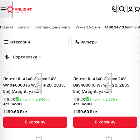
Главная
Каталог
Светодиодные ленты
Узкие 3.5-5 мм
A140 24V 3.5mm 6 
Категории
Фильтры
Сортировка
Лента UL-A140-3.5mm 24V
Лента UL-A140-3.5mm 24V
White6000 (6 W/m, IP20, 2835,
Day4000 (6 W/m, IP20, 2835,
5m) (Arlight, узкая)
5m) (Arlight, узкая)
0
0
В наличии: 840
м
0
0
В наличии: 300
м
Арт.
045966
Арт.
045968
1 190.60 ₽/
м
1 190.60 ₽/
м
В корзину
В корзину