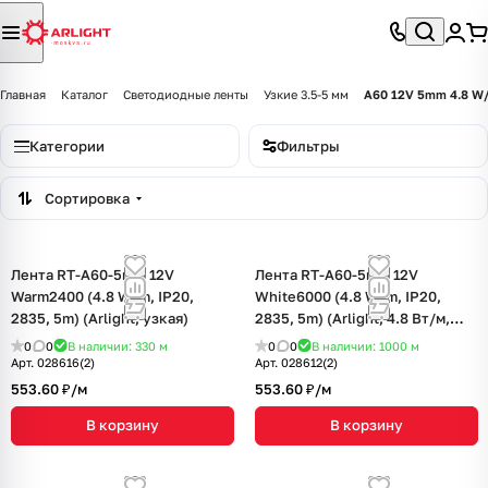
Главная
Каталог
Светодиодные ленты
Узкие 3.5-5 мм
A60 12V 5mm 4.8 W
Категории
Фильтры
Сортировка
Лента RT-A60-5mm 12V
Лента RT-A60-5mm 12V
Warm2400 (4.8 W/m, IP20,
White6000 (4.8 W/m, IP20,
2835, 5m) (Arlight, узкая)
2835, 5m) (Arlight, 4.8 Вт/м,
IP20)
0
0
В наличии: 330
м
0
0
В наличии: 1000
м
Арт.
028616(2)
Арт.
028612(2)
553.60 ₽/
м
553.60 ₽/
м
В корзину
В корзину