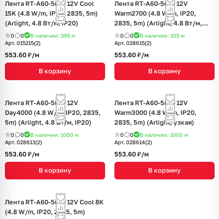
Лента RT-A60-5mm 12V Cool
Лента RT-A60-5mm 12V
15K (4.8 W/m, IP20, 2835, 5m)
Warm2700 (4.8 W/m, IP20,
(Arlight, 4.8 Вт/м, IP20)
2835, 5m) (Arlight, 4.8 Вт/м,
IP20)
0
0
В наличии: 395
м
0
0
В наличии: 305
м
Арт.
015215(2)
Арт.
028615(2)
553.60 ₽/
м
553.60 ₽/
м
В корзину
В корзину
Лента RT-A60-5mm 12V
Лента RT-A60-5mm 12V
Day4000 (4.8 W/m, IP20, 2835,
Warm3000 (4.8 W/m, IP20,
5m) (Arlight, 4.8 Вт/м, IP20)
2835, 5m) (Arlight, узкая)
0
0
В наличии: 1000
м
0
0
В наличии: 1000
м
Арт.
028613(2)
Арт.
028614(2)
553.60 ₽/
м
553.60 ₽/
м
В корзину
В корзину
Лента RT-A60-5mm 12V Cool 8K
(4.8 W/m, IP20, 2835, 5m)