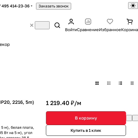
7 495 414-23-36
Заказать звонок
Войти
Сравнение
Избранное
Корзина
екор
P20, 2216, 5m)
1 219.40 ₽/
м
В корзину
5 м), белая плата,
Купить в 1 клик
 Вт на 5 м), угол
ин.отрезок 38.5