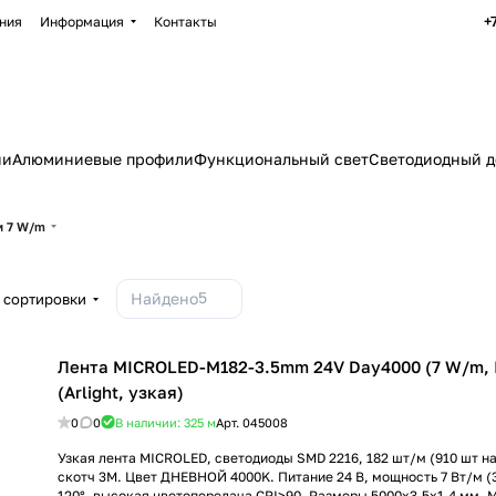
+
ния
Информация
Контакты
ии
Алюминиевые профили
Функциональный свет
Светодиодный д
м 7 W/m
5
Найдено
 сортировки
Лента MICROLED-M182-3.5mm 24V Day4000 (7 W/m, I
(Arlight, узкая)
0
0
В наличии: 325
м
Арт.
045008
Узкая лента MICROLED, светодиоды SMD 2216, 182 шт/м (910 шт на 
скотч 3М. Цвет ДНЕВНОЙ 4000K. Питание 24 В, мощность 7 Вт/м (35
120°, высокая цветопередача CRI>90. Размеры 5000х3.5x1.4 мм. М