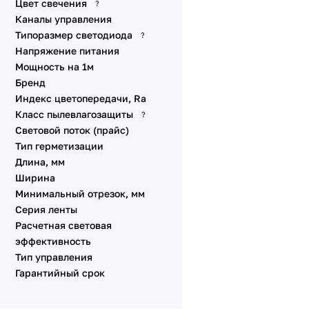
Цвет свечения
?
DMX
Каналы управления
Динамические эффекты
Типоразмер светодиода
?
SPI
Напряжение питания
Стабилизированные IC
Мощность на 1м
Питание от сети 230V
Бренд
Индекс цветопередачи, Ra
Специализированные
Класс пылевлагозащиты
?
Линзованные
Световой поток (прайс)
Универсальные 48V 10
Тип герметизации
мм
Длина, мм
Универсальные 12V 8-10
Ширина
мм
Минимальный отрезок, мм
Линейки SL
Серия ленты
Аксессуары для
Расчетная световая
подключения
эффективность
Тип управления
Гарантийный срок