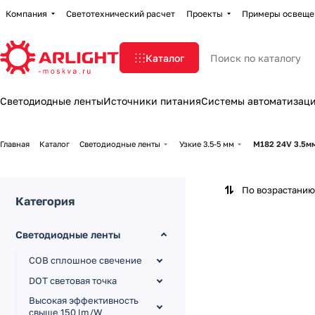
Компания
Светотехнический расчет
Проекты
Примеры освеще
Каталог
Светодиодные ленты
Источники питания
Системы автоматизац
Главная
Каталог
Светодиодные ленты
Узкие 3.5-5 мм
M182 24V 3.5м
По возрастанию
Категория
Светодиодные ленты
COB сплошное свечение
DOT световая точка
Высокая эффективность
свыше 150 lm/W