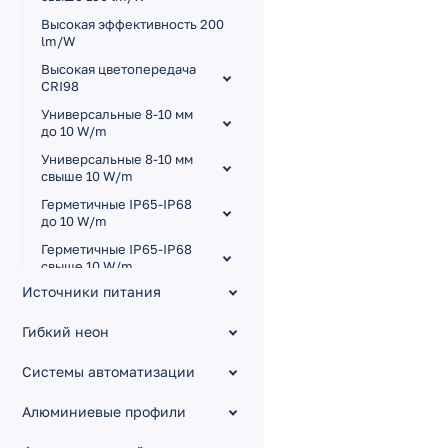
Высокая эффективность 200
lm/W
Высокая цветопередача
CRI98
Универсальные 8-10 мм
до 10 W/m
Универсальные 8-10 мм
свыше 10 W/m
Герметичные IP65-IP68
до 10 W/m
Герметичные IP65-IP68
свыше 10 W/m
Источники питания
Для сауны и бассейна
Узкие 3.5-5 мм
Гибкий неон
A120 24V 5mm 10 W/m
CX1
Системы автоматизации
M120 12V 3.5mm 8.3 W/m
Алюминиевые профили
A60 12V 5mm 4.8 W/m