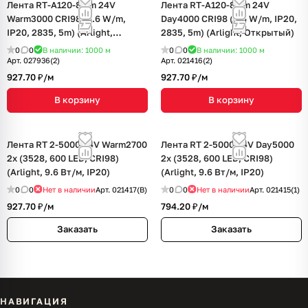
Лента RT-A120-8mm 24V
Лента RT-A120-8mm 24V
Warm3000 CRI98 (9.6 W/m,
Day4000 CRI98 (9.6 W/m, IP20,
IP20, 2835, 5m) (Arlight,
2835, 5m) (Arlight, Открытый)
Открытый)
0
0
В наличии: 1000
м
0
0
В наличии: 1000
м
Арт.
027936(2)
Арт.
021416(2)
927.70 ₽/
м
927.70 ₽/
м
В корзину
В корзину
Лента RT 2-5000 24V Warm2700
Лента RT 2-5000 24V Day5000
2x (3528, 600 LED, CRI98)
2x (3528, 600 LED, CRI98)
(Arlight, 9.6 Вт/м, IP20)
(Arlight, 9.6 Вт/м, IP20)
0
0
Нет в наличии
Арт.
021417(B)
0
0
Нет в наличии
Арт.
021415(1)
927.70 ₽/
м
794.20 ₽/
м
Заказать
Заказать
НАВИГАЦИЯ