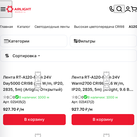
Главная
Каталог
Светодиодные ленты
Высокая цветопередача CRI98
A120
Категории
Фильтры
Сортировка
Лента RT-A120-8mm 24V
Лента RT-A120-8mm 24V
Day5000 CRI98 (9.6 W/m, IP20,
Warm2700 CRI98 (9.6 W/m,
2835, 5m) (Arlight, Открытый)
IP20, 2835, 5m) (Arlight, 9.6 Вт/
м, IP20)
0
0
В наличии: 1000
м
0
0
В наличии: 1000
м
Арт.
021415(2)
Арт.
021417(2)
927.70 ₽/
м
927.70 ₽/
м
В корзину
В корзину