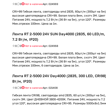
0
0
Нет в наличии
Арт.
024969
CRI>99 Гибкая лента, светодиоды smd 2835, 60шт/м (300шт на 5м
высокая цветопередача CRI>99. Белая плата 8мм, скотч 3М. Цве
Питание 24V, мощность 7,2 Вт/м (36 Вт на 5м), угол 120°. Размер
Мин.отрезок 100мм. Цена за 1м.
Лента RT 2-5000 24V SUN Day4000 (2835, 60 LED/m, L
7.2 Вт/м, IP20)
0
0
Нет в наличии
Арт.
024968
CRI>99 Гибкая лента, светодиоды smd 2835, 60шт/м (300шт на 5м
высокая цветопередача CRI>99. Белая плата 8мм, скотч 3М. Цве
Питание 24V, мощность 7,2 Вт/м (36 Вт на 5м), угол 120°. Размер
Мин.отрезок 100мм, 6 светодиодов. Цена за 1м.
Лента RT 2-5000 24V Day4000 (2835, 300 LED, CRI98) 
Вт/м, IP20)
0
0
Нет в наличии
Арт.
021408
Гибкая лента CRI98, светодиоды smd 2835, 60 шт/м (300шт на 5м),
скотч 3М. Цвет ДНЕВНОЙ 3800-4200K. Питание 24V, мощность 7.2 В
угол 120°, высокая цветопередача CRI>95. Размеры 5000х8x1.5мм