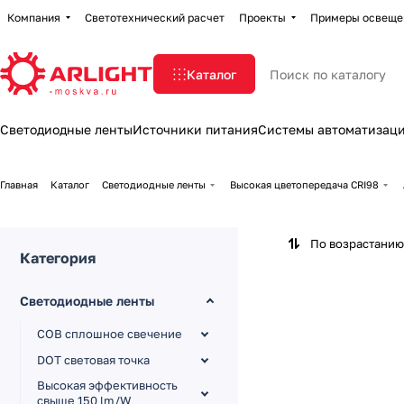
Компания
Светотехнический расчет
Проекты
Примеры освеще
Каталог
Светодиодные ленты
Источники питания
Системы автоматизац
Главная
Каталог
Светодиодные ленты
Высокая цветопередача CRI98
По возрастанию
Категория
Светодиодные ленты
COB сплошное свечение
DOT световая точка
Высокая эффективность
свыше 150 lm/W