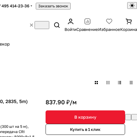
7 495 414-23-36
Заказать звонок
Войти
Сравнение
Избранное
Корзина
екор
0, 2835, 5m)
837.90 ₽/
м
В корзину
300 шт на 5 м),
Купить в 1 клик
опередача CRI
 Размеры 5000x8x1.5