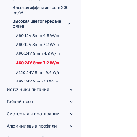
Высокая эффективность 200
lm/W
Высокая цветопередача
CRI98
A60 12V 8mm 4.8 W/m
A60 12V 8mm 7.2 W/m
A60 24V 8mm 4.8 W/m
A60 24V 8mm 7.2 W/m
A120 24V 8mm 9.6 W/m
A98 24V 8mm 10 W/m
Источники питания
A120 24V 8mm 14.4 W/m
B60 24V 10mm 14.4 W/m
Гибкий неон
A168 24V 10mm 17 W/m
Системы автоматизации
A140 SUN 24V 10mm 20
W/m
Алюминиевые профили
A196 24V 15mm 20 W/m