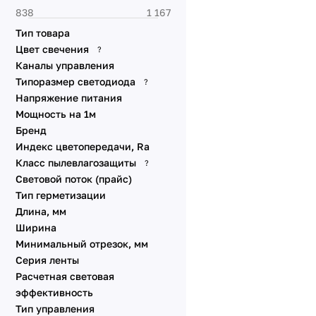
DMX
Динамические эффекты
Тип товара
SPI
Цвет свечения
?
Стабилизированные IC
Каналы управления
Типоразмер светодиода
?
Питание от сети 230V
Напряжение питания
Специализированные
Мощность на 1м
Линзованные
Бренд
Универсальные 48V 10
Индекс цветопередачи, Ra
мм
Класс пылевлагозащиты
?
Универсальные 12V 8-10
Световой поток (прайс)
мм
Тип герметизации
Линейки SL
Длина, мм
Ширина
Аксессуары для
подключения
Минимальный отрезок, мм
Серия ленты
Расчетная световая
эффективность
Тип управления