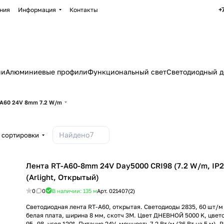
+
ния
Информация
Контакты
ии
Алюминиевые профили
Функциональный свет
Светодиодный д
A60 24V 8mm 7.2 W/m
7
Найдено
 сортировки
Лента RT-A60-8mm 24V Day5000 CRI98 (7.2 W/m, IP2
(Arlight, Открытый)
0
0
В наличии: 135
м
Арт.
021407(2)
Светодиодная лента RT-A60, открытая. Светодиоды 2835, 60 шт/м (
белая плата, ширина 8 мм, скотч 3M. Цвет ДНЕВНОЙ 5000 K, цвет
95..98, угол 120°. Питание 24V, мощность 7.2 Вт/м (36 Вт на 5 м).