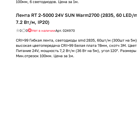
100мм, 6 светодиодов. Цена за 1м.
Лента RT 2-5000 24V SUN Warm2700 (2835, 60 LED/m,
7.2 Вт/м, IP20)
0
0
Нет в наличии
Арт.
024970
CRI>99 Гибкая лента, светодиоды smd 2835, 60шт/м (300шт на 5м
высокая цветопередача CRI>99 Белая плата ?8мм, скотч 3М. Цве
Питание 24V, мощность 7,2 Вт/м (36 Вт на 5м), угол 120°. Размер
Мин.отрезок 100мм. Цена за 1м.