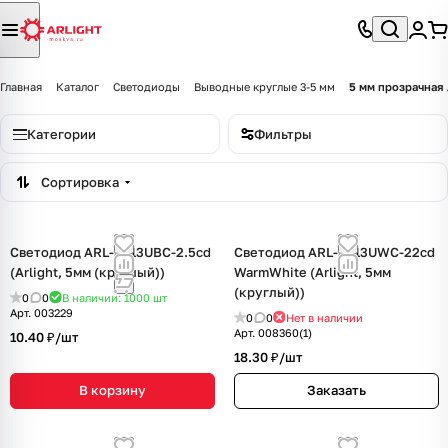
Главная
Каталог
Светодиоды
Выводные круглые 3-5 мм
5 мм прозрачная 
Категории
Фильтры
Сортировка
Светодиод ARL-5313UBC-2.5cd
Светодиод ARL-5313UWC-22cd
(Arlight, 5мм (круглый))
WarmWhite (Arlight, 5мм
(круглый))
0
0
В наличии: 1000
шт
Арт.
003229
0
0
Нет в наличии
Арт.
008360(1)
10.40 ₽/
шт
18.30 ₽/
шт
В корзину
Заказать