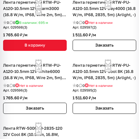
Лента герметичная RTW-PU-
Лента герметичная RTW-PU-
A120-10.5mm 12V Warm3000
A120-10.5mm 12V Day4000 (16.8
(16.8 W/m, IP68, Wire 2m, 5m)
W/m, IP68, 2835, 5m) (Arlight, -)
(Arlight, -)
0
0
В наличии: 695
м
0
0
Нет в наличии
Арт.
029598(3)
Арт.
029597(2)
1 765.60 ₽/
м
1 511.60 ₽/
м
В корзину
Заказать
Лента герметичная RTW-PU-
Лента герметичная RTW-PU-
A120-10.5mm 12V White6000
A120-10.5mm 12V Cool 8K (16.8
(16.8 W/m, IP68, Wire 2m, 5m)
W/m, IP68, 2835, 5m) (Arlight, -)
(Arlight, -)
0
0
Нет в наличии
0
0
Нет в наличии
Арт.
029596(3)
Арт.
029595(2)
1 765.60 ₽/
м
1 511.60 ₽/
м
Заказать
Заказать
Лента RTW-5000PU-2835-120
12V Cool 8K (10.5mm, 16.8W,