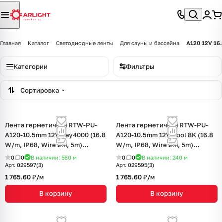
Главная
Каталог
Светодиодные ленты
Для сауны и бассейна
A120 12V 16
Категории
Фильтры
Сортировка
Лента герметичная RTW-PU-
Лента герметичная RTW-PU-
A120-10.5mm 12V Day4000 (16.8
A120-10.5mm 12V Cool 8K (16.8
W/m, IP68, Wire 2m, 5m)
W/m, IP68, Wire 2m, 5m)
(Arlight, -)
(Arlight, -)
0
0
В наличии: 560
м
0
0
В наличии: 240
м
Арт.
029597(3)
Арт.
029595(3)
1 765.60 ₽/
м
1 765.60 ₽/
м
В корзину
В корзину