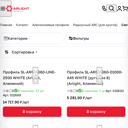
Главная
Каталог
Алюминиевые профили
Радиусный ARC [для кругов]
Све
Категории
Фильтры
Сортировка
Профиль SL-ARC-5060-LINE-
Профиль SL-ARC-5060-D1000-
2500 WHITE (Arlight,
A45 WHITE (дуга 1 из 8)
Алюминий)
(Arlight, Алюминий)
0
0
В наличии: 47
шт
0
0
В наличии: 1
шт
Арт.
032692
Арт.
032689
5 281.90 ₽/
шт
14 717.90 ₽/
шт
В корзину
В корзину