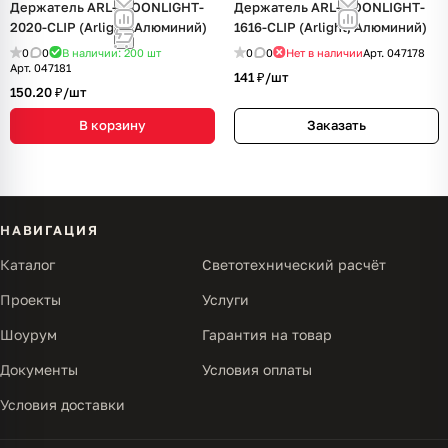
Держатель ARL- MOONLIGHT-
Держатель ARL-MOONLIGHT-
2020-CLIP (Arlight, Алюминий)
1616-CLIP (Arlight, Алюминий)
0
0
В наличии: 200
шт
0
0
Нет в наличии
Арт.
047178
Арт.
047181
141 ₽/
шт
150.20 ₽/
шт
В корзину
Заказать
НАВИГАЦИЯ
Каталог
Светотехнический расчёт
Проекты
Услуги
Шоурум
Гарантия на товар
Документы
Условия оплаты
Условия доставки