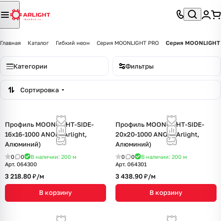
Главная
Каталог
Гибкий неон
Серия MOONLIGHT PRO
Серия MOONLIGHT 
Категории
Фильтры
Сортировка
Профиль MOONLIGHT-SIDE-
Профиль MOONLIGHT-SIDE-
16x16-1000 ANOD (Arlight,
20x20-1000 ANOD (Arlight,
Алюминий)
Алюминий)
0
0
В наличии: 200
м
0
0
В наличии: 200
м
Арт.
064300
Арт.
064301
3 218.80 ₽/
м
3 438.90 ₽/
м
В корзину
В корзину