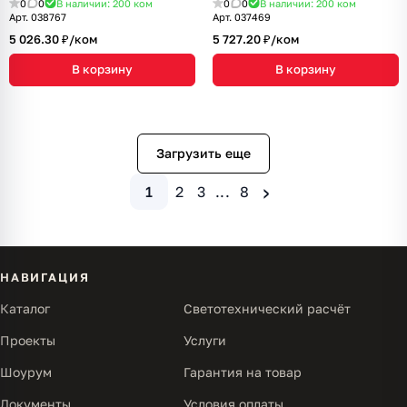
0
0
В наличии: 200
ком
0
0
В наличии: 200
ком
Арт.
038767
Арт.
037469
5 026.30 ₽/
ком
5 727.20 ₽/
ком
В корзину
В корзину
Загрузить еще
›
1
2
3
...
8
НАВИГАЦИЯ
Каталог
Светотехнический расчёт
Проекты
Услуги
Шоурум
Гарантия на товар
Документы
Условия оплаты