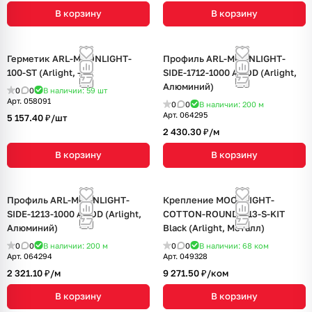
В корзину
В корзину
Герметик ARL-MOONLIGHT-
Профиль ARL-MOONLIGHT-
100-ST (Arlight, -)
SIDE-1712-1000 ANOD (Arlight,
Алюминий)
0
0
В наличии: 59
шт
Арт.
058091
0
0
В наличии: 200
м
Арт.
064295
5 157.40 ₽/
шт
2 430.30 ₽/
м
В корзину
В корзину
Профиль ARL-MOONLIGHT-
Крепление MOONLIGHT-
SIDE-1213-1000 ANOD (Arlight,
COTTON-ROUND-D13-S-KIT
Алюминий)
Black (Arlight, Металл)
0
0
В наличии: 200
м
0
0
В наличии: 68
ком
Арт.
064294
Арт.
049328
2 321.10 ₽/
м
9 271.50 ₽/
ком
В корзину
В корзину