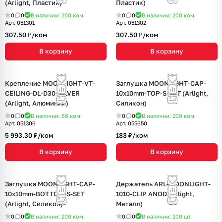
(Arlight, Пластик)
Пластик)
0
0
В наличии: 200
ком
0
0
В наличии: 200
ком
Арт.
051301
Арт.
051302
307.50 ₽/
ком
307.50 ₽/
ком
В корзину
В корзину
Крепление MOONLIGHT-VT-
Заглушка MOONLIGHT-CAP-
CEILING-DL-D30-SILVER
10x10mm-TOP-S-SET (Arlight,
(Arlight, Алюминий)
Силикон)
0
0
В наличии: 66
ком
0
0
В наличии: 200
ком
Арт.
051306
Арт.
055650
5 993.30 ₽/
ком
183 ₽/
ком
В корзину
В корзину
Заглушка MOONLIGHT-CAP-
Держатель ARL-MOONLIGHT-
10x10mm-BOTTOM-S-SET
1010-CLIP ANOD (Arlight,
(Arlight, Силикон)
Металл)
0
0
В наличии: 200
ком
0
0
В наличии: 200
шт