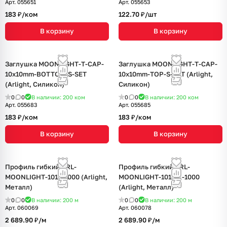
Арт.
055651
Арт.
055653
183 ₽/
ком
122.70 ₽/
шт
В корзину
В корзину
Заглушка MOONLIGHT-T-CAP-
Заглушка MOONLIGHT-T-CAP-
10x10mm-BOTTOM-S-SET
10x10mm-TOP-S-SET (Arlight,
(Arlight, Силикон)
Силикон)
0
0
В наличии: 200
ком
0
0
В наличии: 200
ком
Арт.
055683
Арт.
055685
183 ₽/
ком
183 ₽/
ком
В корзину
В корзину
Профиль гибкий ARL-
Профиль гибкий ARL-
MOONLIGHT-1010-1000 (Arlight,
MOONLIGHT-1010-T-1000
Металл)
(Arlight, Металл)
0
0
В наличии: 200
м
0
0
В наличии: 200
м
Арт.
060069
Арт.
060078
2 689.90 ₽/
м
2 689.90 ₽/
м