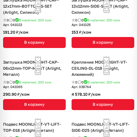
Заглушка MOONLIGHT-CAP-
Заглушка MOONLIGHT-CAP-
12x17mm-BOTTOM-S-SET
13x12mm-SIDE-S-SET (Arlight,
(Arlight, Силикон)
Силикон)
0
0
В наличии: 200
ком
0
0
В наличии: 200
ком
Арт.
041023
Арт.
041025
191.20 ₽/
ком
153 ₽/
ком
В корзину
В корзину
Заглушка MOONLIGHT-CAP-
Крепление MOONLIGHT-VT-
06x12mm-TOP-M-SET (Arlight,
CEILING-DL-D18 (Arlight,
Металл)
Алюминий)
0
0
В наличии: 200
ком
0
0
В наличии: 200
ком
Арт.
041065
Арт.
038764
290.90 ₽/
ком
4 578.10 ₽/
ком
В корзину
В корзину
Подвес MOONLIGHT-VT-LIFT-
Подвес MOONLIGHT-VT-LIFT-
TOP-D18 (Arlight, Металл)
SIDE-D25 (Arlight, Металл)