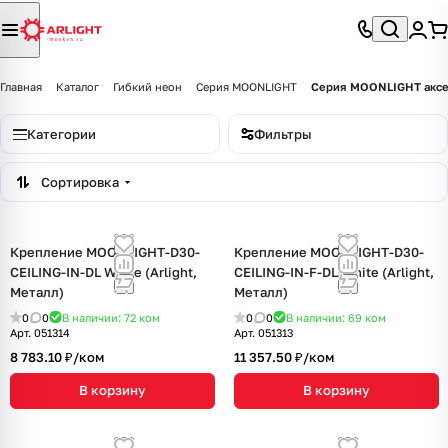
Главная
Каталог
Гибкий неон
Серия MOONLIGHT
Серия MOONLIGHT аксе
Категории
Фильтры
Сортировка
Крепление MOONLIGHT-D30-
Крепление MOONLIGHT-D30-
CEILING-IN-DL White (Arlight,
CEILING-IN-F-DL White (Arlight,
Металл)
Металл)
0
0
В наличии: 72
ком
0
0
В наличии: 69
ком
Арт.
051314
Арт.
051313
8 783.10 ₽/
ком
11 357.50 ₽/
ком
В корзину
В корзину