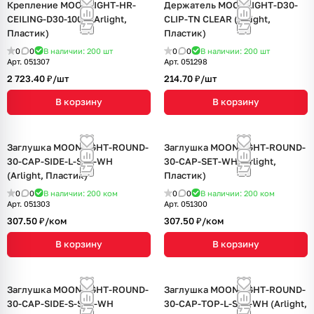
Крепление MOONLIGHT-HR-
Держатель MOONLIGHT-D30-
CEILING-D30-1000 (Arlight,
CLIP-TN CLEAR (Arlight,
Пластик)
Пластик)
0
0
В наличии: 200
шт
0
0
В наличии: 200
шт
Арт.
051307
Арт.
051298
2 723.40 ₽/
шт
214.70 ₽/
шт
В корзину
В корзину
Заглушка MOONLIGHT-ROUND-
Заглушка MOONLIGHT-ROUND-
30-CAP-SIDE-L-SET-WH
30-CAP-SET-WH (Arlight,
(Arlight, Пластик)
Пластик)
0
0
В наличии: 200
ком
0
0
В наличии: 200
ком
Арт.
051303
Арт.
051300
307.50 ₽/
ком
307.50 ₽/
ком
В корзину
В корзину
Заглушка MOONLIGHT-ROUND-
Заглушка MOONLIGHT-ROUND-
30-CAP-SIDE-S-SET-WH
30-CAP-TOP-L-SET-WH (Arlight,