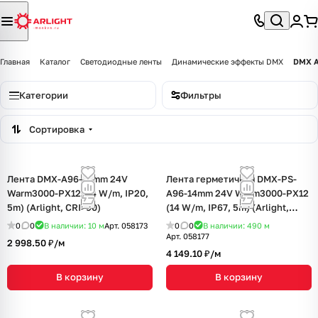
Главная
Каталог
Светодиодные ленты
Динамические эффекты DMX
DMX A
Категории
Фильтры
Сортировка
Лента DMX-A96-12mm 24V
Лента герметичная DMX-PS-
Warm3000-PX12 (14 W/m, IP20,
A96-14mm 24V Warm3000-PX12
5m) (Arlight, CRI>90)
(14 W/m, IP67, 5m) (Arlight,
CRI>90)
0
0
В наличии: 10
м
Арт.
058173
0
0
В наличии: 490
м
Арт.
058177
2 998.50 ₽/
м
4 149.10 ₽/
м
В корзину
В корзину