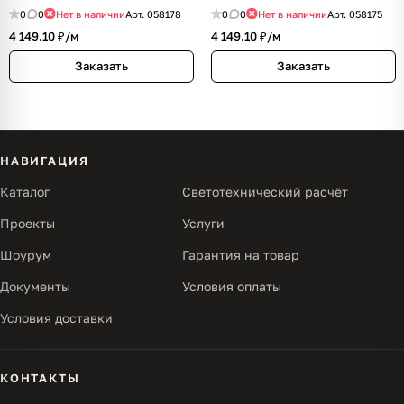
CRI>90)
CRI>90)
0
0
Нет в наличии
Арт.
058178
0
0
Нет в наличии
Арт.
058175
4 149.10 ₽/
м
4 149.10 ₽/
м
Заказать
Заказать
НАВИГАЦИЯ
Каталог
Светотехнический расчёт
Проекты
Услуги
Шоурум
Гарантия на товар
Документы
Условия оплаты
Условия доставки
КОНТАКТЫ