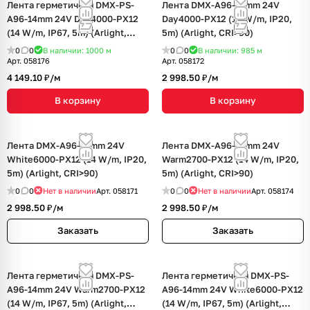
Лента герметичная DMX-PS-
Лента DMX-A96-12mm 24V
A96-14mm 24V Day4000-PX12
Day4000-PX12 (14 W/m, IP20,
(14 W/m, IP67, 5m) (Arlight,
5m) (Arlight, CRI>90)
CRI>90)
0
0
В наличии: 1000
м
0
0
В наличии: 985
м
Арт.
058176
Арт.
058172
4 149.10 ₽/
м
2 998.50 ₽/
м
В корзину
В корзину
Лента DMX-A96-12mm 24V
Лента DMX-A96-12mm 24V
White6000-PX12 (14 W/m, IP20,
Warm2700-PX12 (14 W/m, IP20,
5m) (Arlight, CRI>90)
5m) (Arlight, CRI>90)
0
0
Нет в наличии
Арт.
058171
0
0
Нет в наличии
Арт.
058174
2 998.50 ₽/
м
2 998.50 ₽/
м
Заказать
Заказать
Лента герметичная DMX-PS-
Лента герметичная DMX-PS-
A96-14mm 24V Warm2700-PX12
A96-14mm 24V White6000-PX12
(14 W/m, IP67, 5m) (Arlight,
(14 W/m, IP67, 5m) (Arlight,