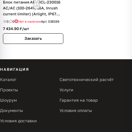
Блок питания ARV-ICL-230016
AC/AC (100-264V, 16A, Inrush
current limiter) (Arlight, IP67
Металл, 5 лет)
0
0
Нет в наличии
Арт.
038196
7 434.90 ₽/
шт
Заказать
НАВИГАЦИЯ
Каталог
Светотехнический расчёт
Проекты
Услуги
Шоурум
Гарантия на товар
Документы
Условия оплаты
Условия доставки