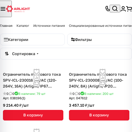
Главная
Каталог
Источники питания
Специализированные источники пита
Категории
Фильтры
Сортировка
Ограничитель пускового тока
Ограничитель пускового тока
SPV-ICL-230016 AC/AC (120-
SPV-ICL-230008 AC/AC (100-
264V, 16A) (Arlight, IP67
240V, 8A) (Arlight, IP20
Металл, 5 лет)
Пластик, 5 лет)
0
0
В наличии: 79
шт
0
0
В наличии: 200
шт
Арт.
038196(1)
Арт.
047612
9 214.40 ₽/
шт
3 457.10 ₽/
шт
В корзину
В корзину