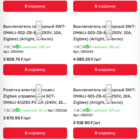
В корзину
В корзину
Выключатель сенсорный SWT-
Выключатель сенсорный SWT-
OMALI-S02-ZB-BK (250V, 10A,
OMALI-S03-ZB-BK (250V, 10A,
Zigbee) (Arlight, Стекло)
Zigbee) (Arlight, Стекло)
0
0
В наличии: 249
шт
0
0
В наличии: 332
шт
Арт.
050040
Арт.
050046
3 828.70 ₽/
шт
4 080.20 ₽/
шт
В корзину
В корзину
Розетка электрическая с
Выключатель сенсорный SWT-
Zigbee управлением SCT-
OMALI-S01-ZB-GD (250V, 10A,
OMALI-EUZB1-PL-BK (240V, 16A,
Zigbee) (Arlight, Стекло)
Zigbee) (Arlight, -)
0
0
В наличии: 91
шт
Арт.
050216
0
0
В наличии: 379
шт
Арт.
050037
3 670.50 ₽/
шт
3 518.90 ₽/
шт
В корзину
В корзину