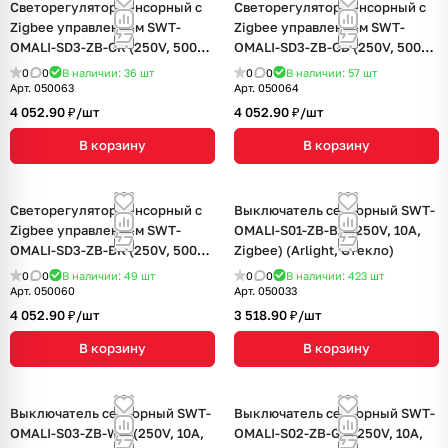
Светорегулятор сенсорный с
Светорегулятор сенсорный с
Zigbee управлением SWT-
Zigbee управлением SWT-
OMALI-SD3-ZB-GR (250V, 500W)
OMALI-SD3-ZB-GD (250V, 500W)
(Arlight, Стекло)
(Arlight, Стекло)
0
0
В наличии: 36
шт
0
0
В наличии: 57
шт
Арт.
050063
Арт.
050064
4 052.90 ₽/
шт
4 052.90 ₽/
шт
В корзину
В корзину
Светорегулятор сенсорный с
Выключатель сенсорный SWT-
Zigbee управлением SWT-
OMALI-S01-ZB-BK (250V, 10A,
OMALI-SD3-ZB-BK (250V, 500W)
Zigbee) (Arlight, Стекло)
(Arlight, Стекло)
0
0
В наличии: 49
шт
0
0
В наличии: 423
шт
Арт.
050060
Арт.
050033
4 052.90 ₽/
шт
3 518.90 ₽/
шт
В корзину
В корзину
Выключатель сенсорный SWT-
Выключатель сенсорный SWT-
OMALI-S03-ZB-WH (250V, 10A,
OMALI-S02-ZB-GR (250V, 10A,