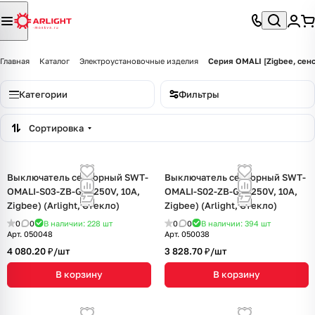
Главная
Каталог
Электроустановочные изделия
Серия OMALI [Zigbee, сен
Категории
Фильтры
Сортировка
Выключатель сенсорный SWT-
Выключатель сенсорный SWT-
OMALI-S03-ZB-GD (250V, 10A,
OMALI-S02-ZB-GD (250V, 10A,
Zigbee) (Arlight, Стекло)
Zigbee) (Arlight, Стекло)
0
0
В наличии: 228
шт
0
0
В наличии: 394
шт
Арт.
050048
Арт.
050038
4 080.20 ₽/
шт
3 828.70 ₽/
шт
В корзину
В корзину