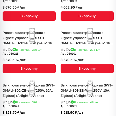
Арт.
050215
Арт.
050053
3 670.50 ₽/
шт
4 052.90 ₽/
шт
В корзину
В корзину
Розетка электрическая с
Розетка электрическая с
Zigbee управлением SCT-
Zigbee управлением SCT-
OMALI-EUZB1-PL-GD (240V, 16A,
OMALI-EUZB1-PL-GR (240V, 16A,
Zigbee) (Arlight, -)
Zigbee) (Arlight, -)
0
0
В наличии: 330
шт
0
0
В наличии: 298
шт
Арт.
050218
Арт.
050101
3 670.50 ₽/
шт
3 670.50 ₽/
шт
В корзину
В корзину
Выключатель сенсорный SWT-
Выключатель сенсорный SWT-
OMALI-S02-ZB-WH (250V, 10A,
OMALI-S01-ZB-WH (250V, 10A,
Zigbee) (Arlight, Стекло)
Zigbee) (Arlight, Стекло)
0
0
В наличии: 376
шт
0
0
В наличии: 48
шт
Арт.
050041
Арт.
050035
3 828.70 ₽/
шт
3 518.90 ₽/
шт