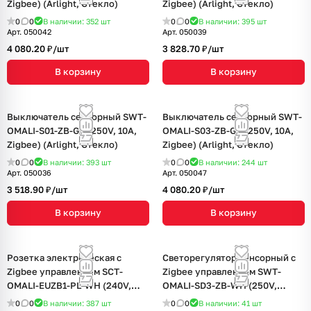
Zigbee) (Arlight, Стекло)
Zigbee) (Arlight, Стекло)
0
0
В наличии: 352
шт
0
0
В наличии: 395
шт
Арт.
050042
Арт.
050039
4 080.20 ₽/
шт
3 828.70 ₽/
шт
В корзину
В корзину
Выключатель сенсорный SWT-
Выключатель сенсорный SWT-
OMALI-S01-ZB-GR (250V, 10A,
OMALI-S03-ZB-GR (250V, 10A,
Zigbee) (Arlight, Стекло)
Zigbee) (Arlight, Стекло)
0
0
В наличии: 393
шт
0
0
В наличии: 244
шт
Арт.
050036
Арт.
050047
3 518.90 ₽/
шт
4 080.20 ₽/
шт
В корзину
В корзину
Розетка электрическая с
Светорегулятор сенсорный с
Zigbee управлением SCT-
Zigbee управлением SWT-
OMALI-EUZB1-PL-WH (240V,
OMALI-SD3-ZB-WH (250V,
16A, Zigbee) (Arlight, -)
500W) (Arlight, Стекло)
0
0
В наличии: 387
шт
0
0
В наличии: 41
шт