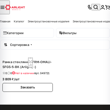
Главная
Каталог
Электроустановочные изделия
Электроустановочные изде
Категории
Фильтры
Сортировка
Рамка стеклянная FRM-OMALI-
SFGS-5-BK (Arlight, -)
0
0
Нет в наличии
Арт.
049721
3 809 ₽/
шт
Заказать