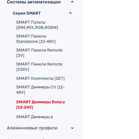
Системы автоматизации
Серия SMART
SMART Пульты
[DIM,MIX,RGB,RGBW]
SMART Панели
Standalone [12-48V]
SMART Панели Remote
[3V]
SMART Панели Remote
[230V]
SMART Комплекты [SET]
SMART Диммеры CV [12-
48V]
SMART Диммеры Rotary
[12-24V]
SMART Диммеры в
профиль [12-24V]
Алюминиевые профили
SMART Контроллеры CV
Серия EXCELLENT
[12-48V]