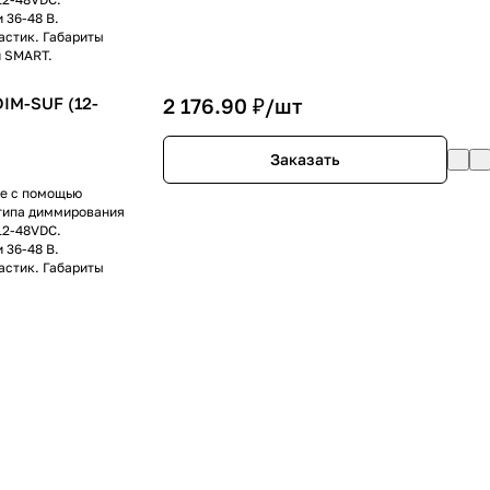
 36-48 В.
астик. Габариты
й SMART.
IM-SUF (12-
2 176.90 ₽/
шт
Заказать
е с помощью
типа диммирования
12-48VDC.
 36-48 В.
астик. Габариты