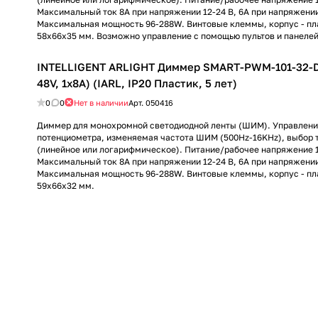
Максимальный ток 8A при напряжении 12-24 В, 6A при напряжении
Максимальная мощность 96-288W. Винтовые клеммы, корпус - пл
58x66x35 мм. Возможно управление с помощью пультов и панеле
INTELLIGENT ARLIGHT Диммер SMART-PWM-101-32-D
48V, 1x8A) (IARL, IP20 Пластик, 5 лет)
0
0
Нет в наличии
Арт.
050416
Диммер для монохромной светодиодной ленты (ШИМ). Управлени
потенциометра, изменяемая частота ШИМ (500Hz-16KHz), выбор 
(линейное или логарифмическое). Питание/рабочее напряжение 
Максимальный ток 8A при напряжении 12-24 В, 6A при напряжении
Максимальная мощность 96-288W. Винтовые клеммы, корпус - пл
59x66x32 мм.