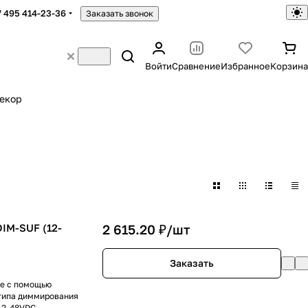
7 495 414-23-36
Заказать звонок
Войти
Сравнение
Избранное
Корзина
екор
IM-SUF (12-
2 615.20 ₽/
шт
Заказать
е с помощью
типа диммирования
12-48VDC.