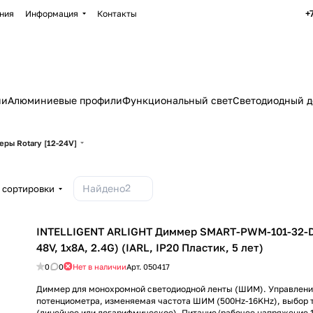
+
ния
Информация
Контакты
ии
Алюминиевые профили
Функциональный свет
Светодиодный д
ры Rotary [12-24V]
2
Найдено
 сортировки
INTELLIGENT ARLIGHT Диммер SMART-PWM-101-32-D
48V, 1x8A, 2.4G) (IARL, IP20 Пластик, 5 лет)
0
0
Нет в наличии
Арт.
050417
Диммер для монохромной светодиодной ленты (ШИМ). Управлени
потенциометра, изменяемая частота ШИМ (500Hz-16KHz), выбор 
(линейное или логарифмическое). Питание/рабочее напряжение 