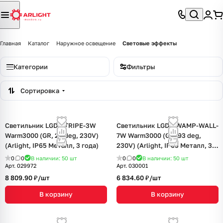
Главная
Каталог
Наружное освещение
Световые эффекты
Категории
Фильтры
Сортировка
Светильник LGD-STRIPE-3W
Светильник LGD-SWAMP-WALL-
Warm3000 (GR, 20 deg, 230V)
7W Warm3000 (GR, 93 deg,
(Arlight, IP65 Металл, 3 года)
230V) (Arlight, IP65 Металл, 3
года)
0
0
В наличии: 50
шт
0
0
В наличии: 50
шт
Арт.
029972
Арт.
030001
8 809.90 ₽/
шт
6 834.60 ₽/
шт
В корзину
В корзину