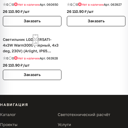
Металл, 3 года)
Металл, 3 года)
0
0
Нет в наличии
Арт.
060650
0
0
Нет в наличии
Арт.
063927
26 110.90 ₽/
шт
26 110.90 ₽/
шт
Заказать
Заказать
Светильник LGD-VERSATI-
4x3W Warm3000 (Черный, 4x3
deg, 230V) (Arlight, IP65
Металл, 3 года)
0
0
Нет в наличии
Арт.
063928
26 110.90 ₽/
шт
Заказать
НАВИГАЦИЯ
Каталог
Светотехнический расчёт
Проекты
Услуги