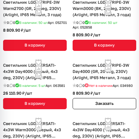
Светильник LGD-STRIPE-3W
Светильник LGD-STRIPE-3W
Warm2700 (GR, 20 deg, 230V)
Warm3000 (BK, 20 deg, 230V)
(Arlight, IP65 Металл, 3 года)
(Arlight, IP65 Металл, 3 года)
0
0
В наличии: 50
шт
Арт.
052701
0
0
В наличии: 50
шт
Арт.
052858
8 809.90 ₽/
шт
8 809.90 ₽/
шт
В корзину
В корзину
Светильник LGD-VERSATI-
Светильник LGD-STRIPE-3W
4x3W Day4000 (Серый, 4x3
Day4000 (GR, 20 deg, 230V)
deg, 230V) (Arlight, IP65
(Arlight, IP65 Металл, 3 года)
Металл, 3 года)
0
0
В наличии: 5
шт
Арт.
063581
0
0
Нет в наличии
Арт.
034980
26 110.90 ₽/
шт
8 809.90 ₽/
шт
В корзину
Заказать
Светильник LGD-VERSATI-
Светильник LGD-VERSATI-
4x3W Warm3000 (Серый, 4x3
4x3W Day4000 (Черный, 4x3
deg, 230V) (Arlight, IP65
deg, 230V) (Arlight, IP65