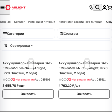
Главная
Каталог
Источники питания
Источники аварийного питания
Акк
Категории
Фильтры
Сортировка
Аккумуляторная батарея BAT-
Аккумуляторная батарея BAT-
EMG-6V-1.5H-NiCd (Arlight,
EMG-6V-3H-NiCd (Arlight, IP20
IP20 Пластик, 2 года)
Пластик, 2 года)
0
0
Нет в наличии
Арт.
035506
0
0
Нет в наличии
Арт.
035511
3 655.70 ₽/
шт
4 763.10 ₽/
шт
Заказать
Заказать